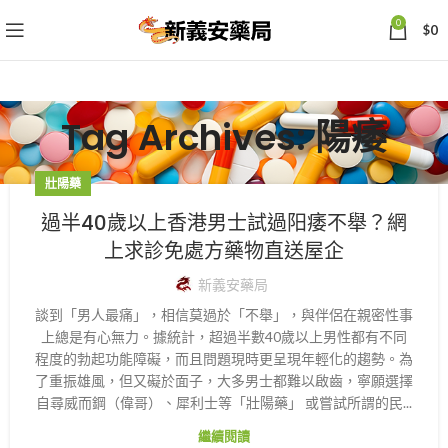
0
$
0
Tag Archives: 陽痿
壯陽藥
過半40歲以上香港男士試過阳痿不舉？網
上求診免處方藥物直送屋企
新義安藥局
談到「男人最痛」，相信莫過於「不舉」，與伴侶在親密性事
上總是有心無力。據統計，超過半數40歲以上男性都有不同
程度的勃起功能障礙，而且問題現時更呈現年輕化的趨勢。為
了重振雄風，但又礙於面子，大多男士都難以啟齒，寧願選擇
自尋威而鋼（偉哥）、犀利士等「壯陽藥」 或嘗試所謂的民...
繼續閱讀