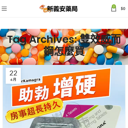
0
$
0
Tag Archives: 雙效威而
鋼怎麼買
22
6 月