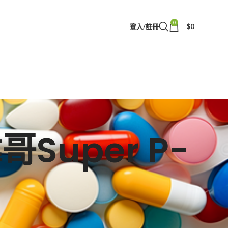
0
登入/註冊
$
0
哥Super P-