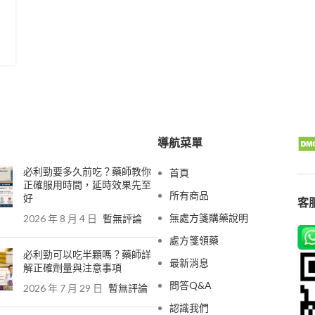
導航菜單
必利勁要多久前吃？藥師教你
首頁
正確服用時間，延時效果先至
所有商品
好
客服
無處方箋購藥說明
2026 年 8 月 4 日
暫無評論
處方箋領藥
必利勁可以吃半顆嗎？藥師詳
最新消息
解正確劑量與注意事項
問答Q&A
2026 年 7 月 29 日
暫無評論
認識我們