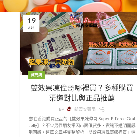
19
6 月
威而鋼
雙效果凍偉哥哪裡買？多種購買
渠道對比與正品推薦
By
新義安藥局
想在香港購買正品的【雙效果凍偉哥 Super P-Force Oral
Jelly】？不少男性朋友常因市面假貨多、資訊不透明而感
到困惑。這篇文章將完整解析「雙效果凍偉哥哪裡買」這