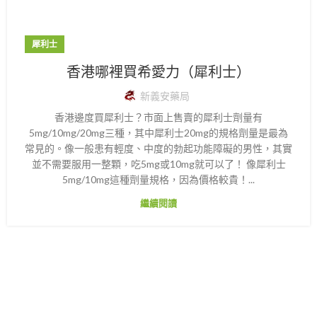
犀利士
香港哪裡買希愛力（犀利士）
新義安藥局
香港邊度買犀利士？市面上售賣的犀利士劑量有
5mg/10mg/20mg三種，其中犀利士20mg的規格劑量是最為
常見的。像一般患有輕度、中度的勃起功能障礙的男性，其實
並不需要服用一整顆，吃5mg或10mg就可以了！ 像犀利士
5mg/10mg這種劑量規格，因為價格較貴！...
繼續閱讀