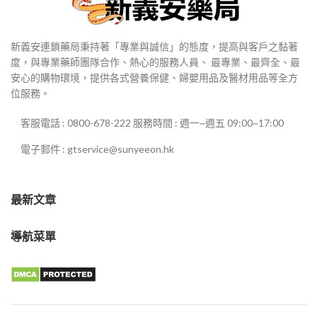
新義安連鎖藥局秉持著「專業與誠信」的態度，提高與客戶之黏著
度，與專業藥師團隊合作、熱心的服務人員、 最專業、最齊全、最
安心的購物環境，提供各式營養保健、婦嬰用品及醫材用品等全方
位服務。
客服電話 : 0800-678-222 服務時間 : 週一~週五 09:00~17:00
電子郵件 : gtservice@sunyeeon.hk
最新文章
導航菜單