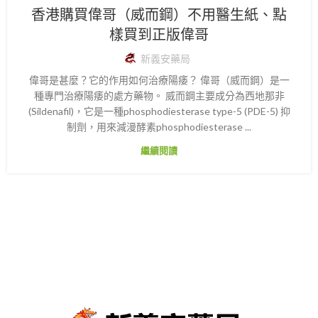
香港購買偉哥（威而鋼）不用醫生紙、點
樣買到正版偉哥
新義安藥局
偉哥是甚麼？它的作用如何治療陽痿？ 偉哥（威而鋼）是一
種專門治療陽痿的處方藥物。 威而鋼主要成分為西地那非
(Sildenafil)，它是一種phosphodiesterase type-5 (PDE-5) 抑
制劑，用來減漫酵素phosphodiesterase ...
繼續閱讀