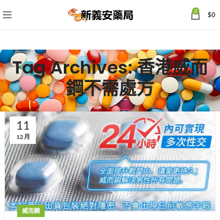
0
$
0
Tag Archives: 香港威而
鋼不需處方
11
12 月
威而鋼