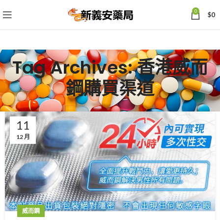
0
$
0
Tag Archives: 香港威而
鋼購買渠道
11
12 月
威而鋼