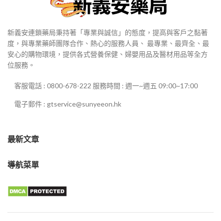
新義安連鎖藥局秉持著「專業與誠信」的態度，提高與客戶之黏著
度，與專業藥師團隊合作、熱心的服務人員、 最專業、最齊全、最
安心的購物環境，提供各式營養保健、婦嬰用品及醫材用品等全方
位服務。
客服電話 : 0800-678-222 服務時間 : 週一~週五 09:00~17:00
電子郵件 : gtservice@sunyeeon.hk
最新文章
導航菜單