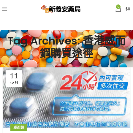
0
$
0
Tag Archives: 香港威而
鋼購買途徑
11
12 月
威而鋼