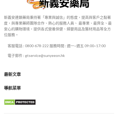
新義安連鎖藥局秉持著「專業與誠信」的態度，提高與客戶之黏著
度，與專業藥師團隊合作、熱心的服務人員、 最專業、最齊全、最
安心的購物環境，提供各式營養保健、婦嬰用品及醫材用品等全方
位服務。
客服電話 : 0800-678-222 服務時間 : 週一~週五 09:00~17:00
電子郵件 : gtservice@sunyeeon.hk
最新文章
導航菜單