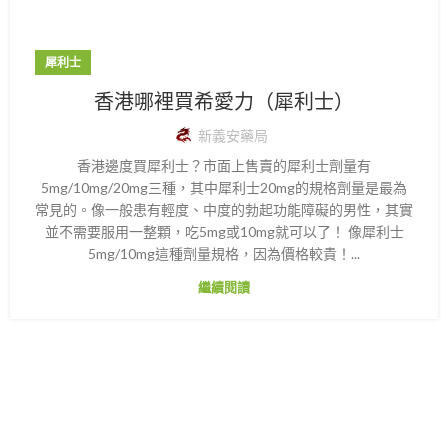
犀利士
香港哪裡買希愛力（犀利士）
新義安藥局
香港邊度買犀利士？市面上售賣的犀利士劑量有
5mg/10mg/20mg三種，其中犀利士20mg的規格劑量是最為
常見的。像一般患有輕度、中度的勃起功能障礙的男性，其實
並不需要服用一整顆，吃5mg或10mg就可以了！ 像犀利士
5mg/10mg這種劑量規格，因為價格較貴！...
繼續閱讀