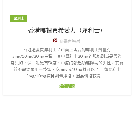
犀利士
香港哪裡買希愛力（犀利士）
新義安藥局
香港邊度買犀利士？市面上售賣的犀利士劑量有
5mg/10mg/20mg三種，其中犀利士20mg的規格劑量是最為
常見的。像一般患有輕度、中度的勃起功能障礙的男性，其實
並不需要服用一整顆，吃5mg或10mg就可以了！ 像犀利士
5mg/10mg這種劑量規格，因為價格較貴！...
繼續閱讀