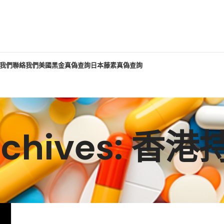
我們
聯絡我們
美國黑金真偽查詢
日本藤素真偽查詢
Archives: 香