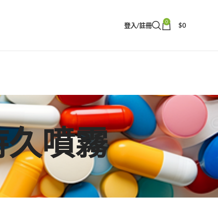
0
登入/註冊
$
0
港持久噴霧