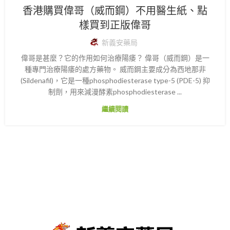
香港購買偉哥（威而鋼）不用醫生紙、點
樣買到正版偉哥
新義安藥局
偉哥是甚麼？它的作用如何治療陽痿？ 偉哥（威而鋼）是一
種專門治療陽痿的處方藥物。 威而鋼主要成分為西地那非
(Sildenafil)，它是一種phosphodiesterase type-5 (PDE-5) 抑
制劑，用來減漫酵素phosphodiesterase ...
繼續閱讀