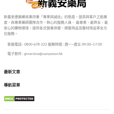
新義安連鎖藥局秉持著「專業與誠信」的態度，提高與客戶之黏著
度，與專業藥師團隊合作、熱心的服務人員、 最專業、最齊全、最
安心的購物環境，提供各式營養保健、婦嬰用品及醫材用品等全方
位服務。
客服電話 : 0800-678-222 服務時間 : 週一~週五 09:00~17:00
電子郵件 : gtservice@sunyeeon.hk
最新文章
導航菜單