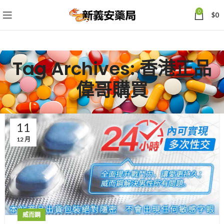
0
$
0
Tag Archives: 香港正品
偉哥購買
11
12 月
威而鋼