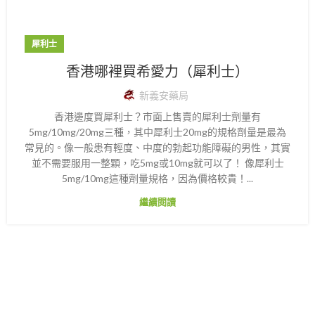
犀利士
香港哪裡買希愛力（犀利士）
新義安藥局
香港邊度買犀利士？市面上售賣的犀利士劑量有
5mg/10mg/20mg三種，其中犀利士20mg的規格劑量是最為
常見的。像一般患有輕度、中度的勃起功能障礙的男性，其實
並不需要服用一整顆，吃5mg或10mg就可以了！ 像犀利士
5mg/10mg這種劑量規格，因為價格較貴！...
繼續閱讀