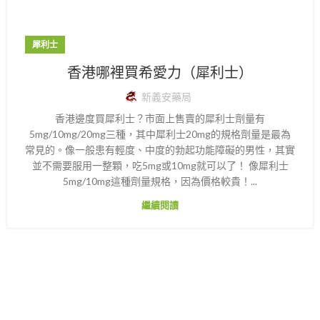
犀利士
香港哪裡買希愛力（犀利士）
新義安藥局
香港邊度買犀利士？市面上售賣的犀利士劑量有
5mg/10mg/20mg三種，其中犀利士20mg的規格劑量是最為
常見的。像一般患有輕度、中度的勃起功能障礙的男性，其實
並不需要服用一整顆，吃5mg或10mg就可以了！ 像犀利士
5mg/10mg這種劑量規格，因為價格較貴！...
繼續閱讀