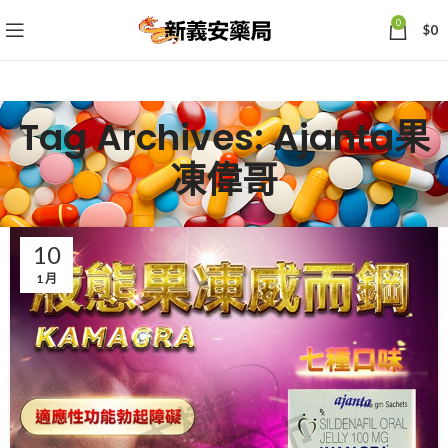
0
$
0
Tag Archives: Ajanta果
凍偉哥
10
1 月