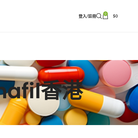
0
登入/註冊
$
0
enafil香港