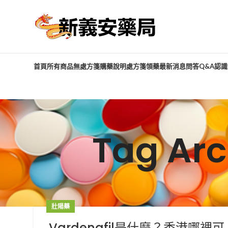
首頁
所有商品
無處方箋購藥說明
處方箋領藥
最新消息
問答Q&A
認識
Tag Arc
壯陽藥
Vardenafil是什麼？香港哪裡可