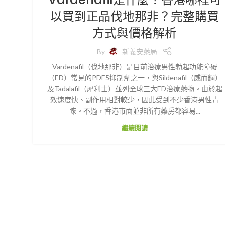
以買到正品伐地那非？完整購買
方式與價格解析
By
新義安藥局
Vardenafil（伐地那非）是目前治療男性勃起功能障礙
（ED）常見的PDE5抑制劑之一，與Sildenafil（威而鋼）
及Tadalafil（犀利士）並列全球三大ED治療藥物。由於起
效速度快、副作用相對較少，因此受到不少香港男性青
睞。不過，香港市面並非所有藥房都容易...
繼續閱讀