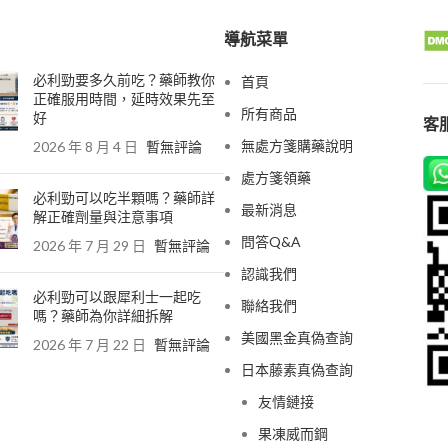
導航菜單
必利勁要多久前吃？藥師教你
首頁
正確服用時間，延時效果先至
所有商品
好
客服
無處方箋購藥說明
2026 年 8 月 4 日
暫無評論
處方箋領藥
必利勁可以吃半顆嗎？藥師詳
最新消息
解正確劑量與注意事項
問答Q&A
2026 年 7 月 29 日
暫無評論
認識我們
必利勁可以跟犀利士一起吃
聯絡我們
嗎？藥師為你詳細拆解
美國黑金真偽查詢
2026 年 7 月 22 日
暫無評論
日本藤素真偽查詢
友情鏈接
果凍威而鋼