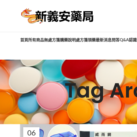
首頁
所有商品
無處方箋購藥說明
處方箋領藥
最新消息
問答Q&A
認識
Tag A
06