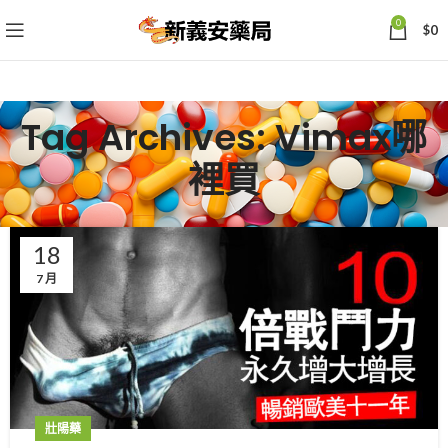
0
$
0
Tag Archives: Vimax哪
裡買
18
7 月
壯陽藥