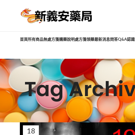
首頁
所有商品
無處方箋購藥說明
處方箋領藥
最新消息
問答Q&A
認識
Tag Arch
18