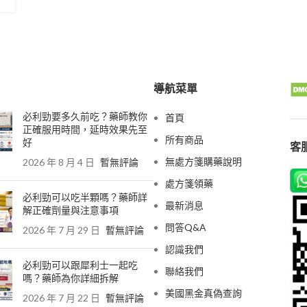
導航菜單
必利勁要多久前吃？藥師教你
首頁
正確服用時間，延時效果先至
所有商品
好
客服
無處方箋購藥說明
2026 年 8 月 4 日
暫無評論
處方箋領藥
必利勁可以吃半顆嗎？藥師詳
最新消息
解正確劑量與注意事項
問答Q&A
2026 年 7 月 29 日
暫無評論
認識我們
必利勁可以跟犀利士一起吃
聯絡我們
嗎？藥師為你詳細拆解
美國黑金真偽查詢
2026 年 7 月 22 日
暫無評論