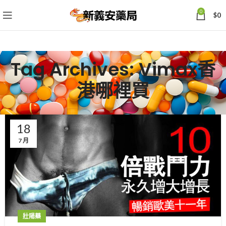
0
$
0
Tag Archives: Vimax香
港哪裡買
18
7 月
壯陽藥