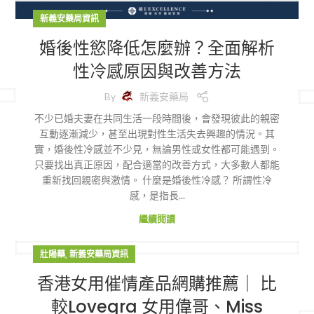
新義安藥局資訊
婚後性慾降低怎麼辦？全面解析
性冷感原因與改善方法
By
新義安藥局
不少已婚夫妻在共同生活一段時間後，會發現彼此的親密
互動逐漸減少，甚至出現對性生活失去興趣的情況。其
實，婚後性冷感並不少見，無論男性或女性都可能遇到。
只要找出真正原因，配合適當的改善方式，大多數人都能
重新找回親密與激情。 什麼是婚後性冷感？ 所謂性冷
感，是指長...
繼續閱讀
,
壯陽藥
新義安藥局資訊
香港女用催情產品網購推薦｜ 比
較Lovegra 女用偉哥、Miss