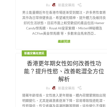
By
新義安藥局
男士能量糖近年在香港市場逐漸受到關注，許多男性會將
其作為日常保健食品，希望補充精神、提升體力及維持良
好的生活狀態。目前市面上較受歡迎的產品包括 Hamer
Candy悍馬糖、Royal Ali皇家紫糖、Misteri神秘糖及
ACFive黃金悍馬糖 等，多數來自馬來西亞...
繼續閱讀
新義安藥局資訊
香港更年期女性如何改善性功
能？提升性慾、改善乾澀全方位
解析
By
新義安藥局
隨著年齡增長，女性進入更年期後，體內荷爾蒙開始出現
明顯變化，尤其是雌激素逐漸下降，容易導致陰道乾澀、
性慾降低、性交疼痛及高潮困難等問題。這些變化不僅影