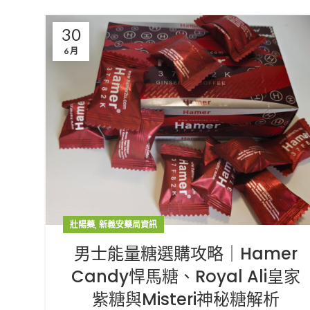
30
6 月
,
壯陽藥
新義安藥局資訊
男士能量糖選購攻略｜Hamer
Candy悍馬糖、Royal Ali皇家
紫糖與Misteri神秘糖解析