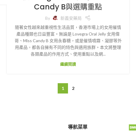
Candy B與選購重點
By
新義安藥局
隨著女性越來越重視性生活品質，香港市場上的女用催情
產品種類也日益豐富。無論是 Lovegra Oral Jelly 女用偉
哥、Miss Candy B 女用永春糖，或是催情噴霧、凝膠等外
用產品，都各自擁有不同的特色與適用族群。本文將整理
各類產品的作用方式、使用重點以及網...
繼續閱讀
1
2
導航菜單