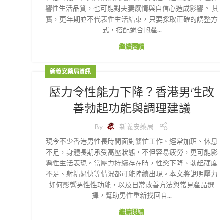
響性生活品質，也可能對夫妻感情與自信心造成影響。 其
實，更年期並不代表性生活結束，只要採取正確的調整方
式，搭配適合的產...
繼續閱讀
新義安藥局資訊
壓力令性能力下降？香港男性改
善勃起功能與調理建議
By
新義安藥局
現今不少香港男性長時間面對繁忙工作、經常加班、休息
不足，身體長期承受高壓狀態，不但容易疲勞，更可能影
響性生活表現。當壓力持續存在時，性慾下降、勃起硬度
不足、射精過快等情況都可能陸續出現。本文將說明壓力
如何影響男性性功能，以及日常改善方法與常見產品選
擇，幫助男性重新找回自...
繼續閱讀