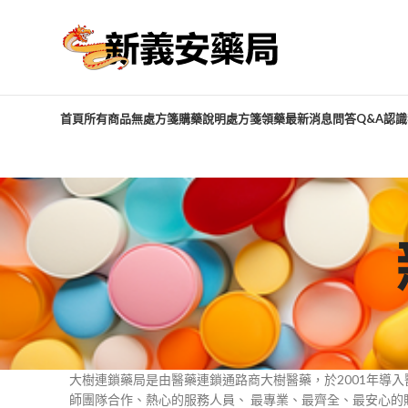
首頁
所有商品
無處方箋購藥說明
處方箋領藥
最新消息
問答Q&A
認識
大樹連鎖藥局是由醫藥連鎖通路商大樹醫藥，於2001年導
師團隊合作、熱心的服務人員、 最專業、最齊全、最安心的