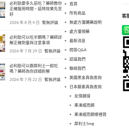
必利勁要多久前吃？藥師教你
首頁
正確服用時間，延時效果先至
所有商品
好
客服
無處方箋購藥說明
2026 年 8 月 4 日
暫無評論
處方箋領藥
必利勁可以吃半顆嗎？藥師詳
最新消息
解正確劑量與注意事項
問答Q&A
2026 年 7 月 29 日
暫無評論
認識我們
必利勁可以跟犀利士一起吃
聯絡我們
嗎？藥師為你詳細拆解
美國黑金真偽查詢
2026 年 7 月 22 日
暫無評論
日本藤素真偽查詢
友情鏈接
果凍威而鋼
果凍威而鋼哪裡買
犀利士5mg