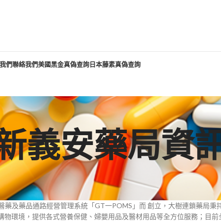
我們
聯絡我們
美國黑金真偽查詢
日本藤素真偽查詢
新義安藥局資
入醫藥及藥品通路經營管理系統「GT一POMS」而 創立，大樹連鎖藥局
購物環境，提供各式營養保健、婦嬰用品及醫材用品等全方位服務；目前全