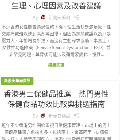
生理、心理因素及改善建議
By
新義安藥局
不少香港女性都曾遇過性慾下降、性生活缺乏滿足感、性
交疼痛或難以達到高潮等困擾，但因為尷尬或誤以為只是
壓力大、年齡增長所致，而沒有主動尋求協助。事實上，
女性性功能障礙（Female Sexual Dysfunction，FSD）並
非罕見問題，其背後可能涉及荷爾蒙變化、慢性...
繼續閱讀
新義安藥局資訊
香港男士保健品推薦｜熱門男性
保健食品功效比較與挑選指南
By
新義安藥局
近年不少香港男性開始重視日常健康管理，市場上的男士
保健品種類亦愈來愈多，包括瑪卡、東革阿里、L-精氨
酸、鋅、人參等不同配方，讓不少消費者在選購時感到困