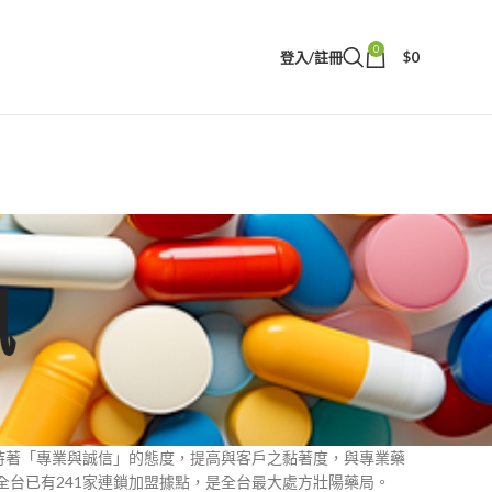
0
登入/註冊
$
0
訊
秉持著「專業與誠信」的態度，提高與客戶之黏著度，與專業藥
台已有241家連鎖加盟據點，是全台最大處方壯陽藥局。