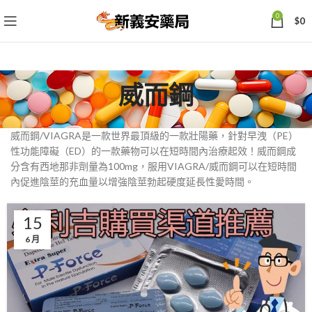
0
$
0
威而鋼
威而鋼/VIAGRA是一款世界最頂級的一款壯陽藥，針對早洩（PE）
性功能障礙（ED）的一款藥物可以在短時間內治療起效！威而鋼成
分含有西地那非劑量為100mg，服用VIAGRA/威而鋼可以在短時間
內促進陰莖的充血量以增強陰莖勃起硬度延長性愛時間。
15
6 月