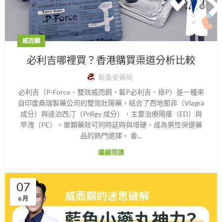
威而鋼
必利吉哪裡買？香港購買渠道分析比較
新義安藥局
必利吉（P-Force、雙效威而鋼、藍P必利吉、綠P）是一種來
自印度桑瑞製藥公司的雙效壯陽藥，結合了西地那非（Viagra
成分）與達泊西汀（Priligy 成分），主要治療陽痿（ED）與
早洩（PE）。單顆藥效可同時延時與增硬，成為男性保健藥
品的熱門選擇。 香...
繼續閱讀
07
6 月