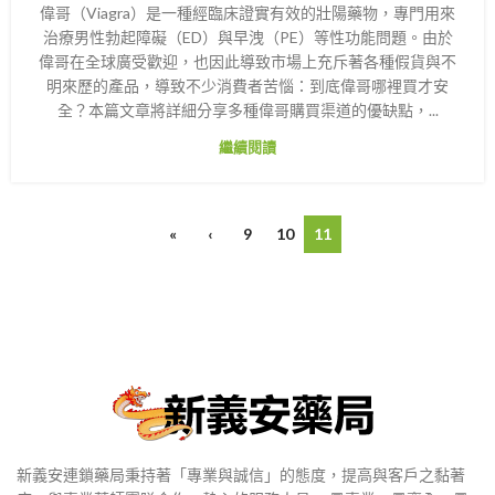
偉哥（Viagra）是一種經臨床證實有效的壯陽藥物，專門用來
治療男性勃起障礙（ED）與早洩（PE）等性功能問題。由於
偉哥在全球廣受歡迎，也因此導致市場上充斥著各種假貨與不
明來歷的產品，導致不少消費者苦惱：到底偉哥哪裡買才安
全？本篇文章將詳細分享多種偉哥購買渠道的優缺點，...
繼續閱讀
«
‹
9
10
11
新義安連鎖藥局秉持著「專業與誠信」的態度，提高與客戶之黏著