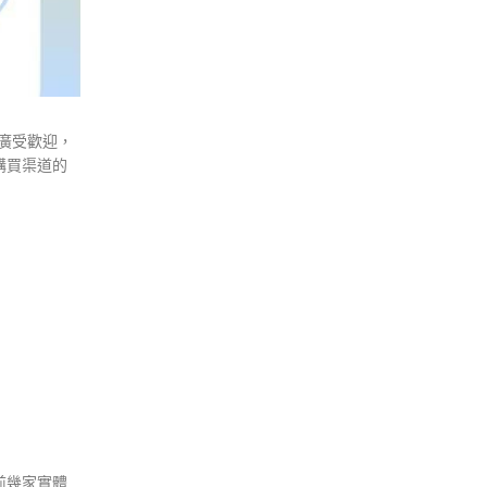
球廣受歡迎，
購買渠道的
前幾家實體