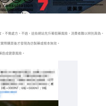
宜，不需處方。不過，這些網站充斥著假藥風險，消費者難以辨別真偽。
但實際購買後才發現為仿製藥或根本無效。
藥造成健康風險。