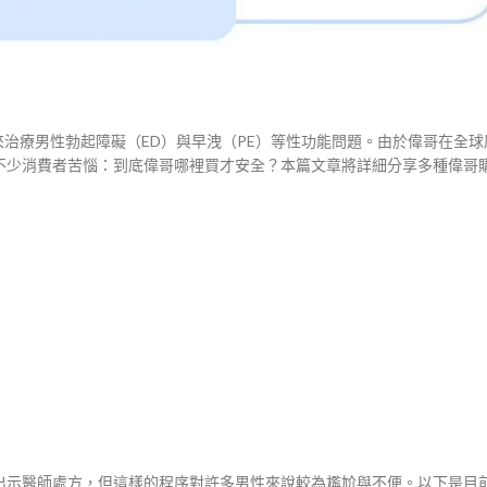
用來治療男性勃起障礙（ED）與早洩（PE）等性功能問題。由於偉哥在全
不少消費者苦惱：到底偉哥哪裡買才安全？本篇文章將詳細分享多種偉哥
出示醫師處方，但這樣的程序對許多男性來說較為尷尬與不便。以下是目