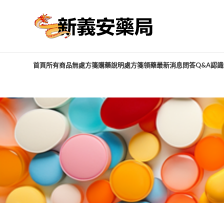
首頁
所有商品
無處方箋購藥說明
處方箋領藥
最新消息
問答Q&A
認識