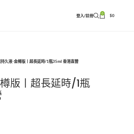
0
登入/註冊
$
0
持久液-金樽版丨超長延時/1瓶35ml 香港直營
樽版丨超長延時/1瓶
營