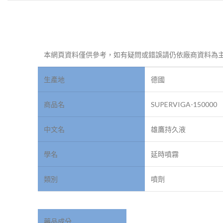
本網頁資料僅供參考，如有疑問或錯誤請仍依廠商資料為
生產地
德國
商品名
SUPERVIGA-150000
中文名
雄鷹持久液
學名
延時噴霧
類別
噴劑
藥品成分