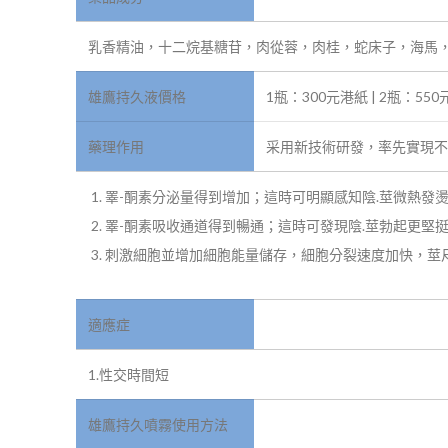
乳香精油，十二烷基糖苷，肉從蓉，肉桂，蛇床子，海馬
雄鷹持久液價格
1瓶：300元港紙 | 2瓶：550
藥理作用
采用新技術研發，率先實現
睪-酮素分泌量得到增加；這時可明顯感知陰.莖微熱發
睪-酮素吸收通道得到暢通；這時可發現陰.莖勃起更堅
刺激細胞並增加細胞能量儲存，細胞分裂速度加快，莖
適應症
1.性交時間短
雄鷹持久噴霧使用方法