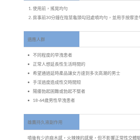
使用前，搖晃均勻
房事前30分鐘在陰莖龜頭勾冠處噴均勻，並用手按摩塗勻
適應人群
不同程度的早洩患者
正常人想延長性生活時間的
希望通過延時產品讓女方達到多次高潮的男士
手淫過度造成性交時間短
陽痿勃起困難或勃起不堅者
18-64歲男性早洩患者
雄鷹持久液副作用
噴後有少許麻木感，火辣辣的感覺，但不影響正常性交體驗