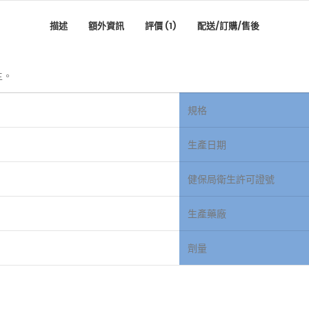
描述
額外資訊
評價 (1)
配送/訂購/售後
主。
規格
生產日期
健保局衛生許可證號
生產藥廠
劑量