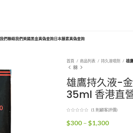
我們
聯絡我們
美國黑金真偽查詢
日本藤素真偽查詢
首頁
商品列表
持久液噴劑
雄鷹
雄鷹持久液-金
35ml 香港直
(
1
則顧客評價)
價
$
300
–
$
1,300
格