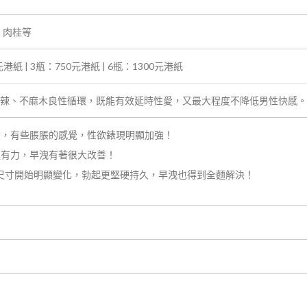
，肉桂等
元港紙 | 3瓶：750元港紙 | 6瓶：1300元港紙
不辣、不麻木良性循環，既能有效延時性愛，又最大程度不降低男性快感。
燙，有些脹脹的感覺，性欲錶現明顯加強！
挺有力，早洩有著很大改善！
尺寸開始明顯變化，勃起更堅硬持久，早洩也得到全麵解決！