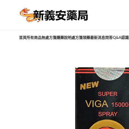
首頁
所有商品
無處方箋購藥說明
處方箋領藥
最新消息
問答Q&A
認識