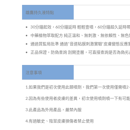
雄鷹持久液特點
30分鐘起效，60分鐘延時 輕輕壹噴，60分鐘超久延
中藥植物萃取配方 純正溫和、無刺激、無依賴性、無色
通過質監局批準 通過“音道粘膜刺激實驗”皮膚變態反
正品保證，防偽查詢 刮開塗層，可直接查詢是否為偽劣
注意事項
1.如果我們是初次使用此類噴劑，我們第一次使用僅需噴2
2.因為有些使用者皮膚的差異，初次使用噴劑噴一下有可能
3.此產品為外用產品，嚴禁內服
4.有過敏史、陰莖皮膚損傷者禁止使用