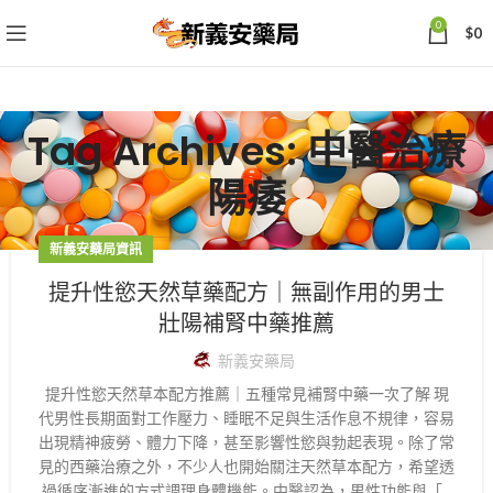
0
$
0
Tag Archives: 中醫治療
陽痿
新義安藥局資訊
提升性慾天然草藥配方｜無副作用的男士
壯陽補腎中藥推薦
新義安藥局
提升性慾天然草本配方推薦｜五種常見補腎中藥一次了解 現
代男性長期面對工作壓力、睡眠不足與生活作息不規律，容易
出現精神疲勞、體力下降，甚至影響性慾與勃起表現。除了常
見的西藥治療之外，不少人也開始關注天然草本配方，希望透
過循序漸進的方式調理身體機能。中醫認為，男性功能與「...