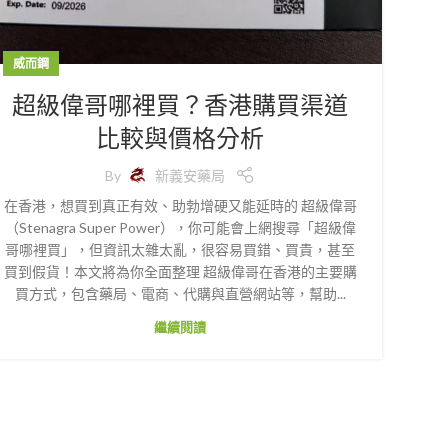
威而鋼
超級偉哥哪裡買？香港購買渠道
比較與價格分析
By
新義安藥局
在香港，想買到真正有效、助勃增硬又能延時的 超級偉哥
（Stenagra Super Power），你可能會上網搜尋「超級偉
哥哪裡買」，但資訊太雜太亂，很容易買錯、買貴，甚至
買到假貨！本文將為你全面整理 超級偉哥在香港的主要購
買方式，包含藥局、電商、代購與直營網站等，幫助...
繼續閱讀