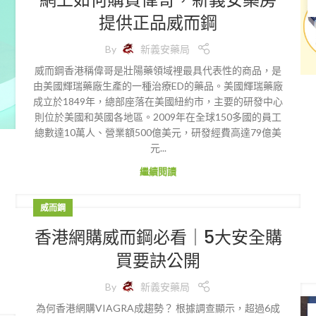
提供正品威而鋼
By
新義安藥局
威而鋼香港稱偉哥是壯陽藥領域裡最具代表性的商品，是
由美國輝瑞藥廠生產的一種治療ED的藥品。美國輝瑞藥廠
成立於1849年，總部座落在美國紐約市，主要的研發中心
則位於美國和英國各地區。2009年在全球150多國的員工
總數達10萬人、營業額500億美元，研發經費高達79億美
元...
繼續閱讀
威而鋼
香港網購威而鋼必看｜5大安全購
買要訣公開
By
新義安藥局
為何香港網購VIAGRA成趨勢？ 根據調查顯示，超過6成