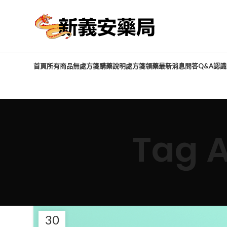
首頁
所有商品
無處方箋購藥說明
處方箋領藥
最新消息
問答Q&A
認識
Tag 
30