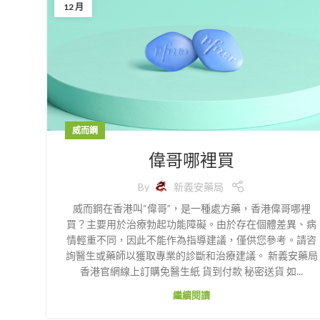
12 月
威而鋼
偉哥哪裡買
By
新義安藥局
威而鋼在香港叫“偉哥”，是一種處方藥，香港偉哥哪裡
買？主要用於治療勃起功能障礙。由於存在個體差異、病
情輕重不同，因此不能作為指導建議，僅供您參考。請咨
詢醫生或藥師以獲取專業的診斷和治療建議。 新義安藥局
香港官網線上訂購免醫生紙 貨到付款 秘密送貨 如...
繼續閱讀