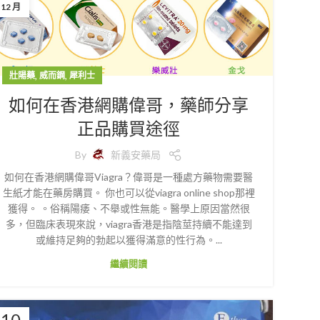
12 月
,
,
壯陽藥
威而鋼
犀利士
如何在香港網購偉哥，藥師分享
正品購買途徑
By
新義安藥局
如何在香港網購偉哥Viagra？偉哥是一種處方藥物需要醫
生紙才能在藥房購買。 你也可以從viagra online shop那裡
獲得。 。俗稱陽痿、不舉或性無能。醫學上原因當然很
多，但臨床表現來說，viagra香港是指陰莖持續不能達到
或維持足夠的勃起以獲得滿意的性行為。...
繼續閱讀
10