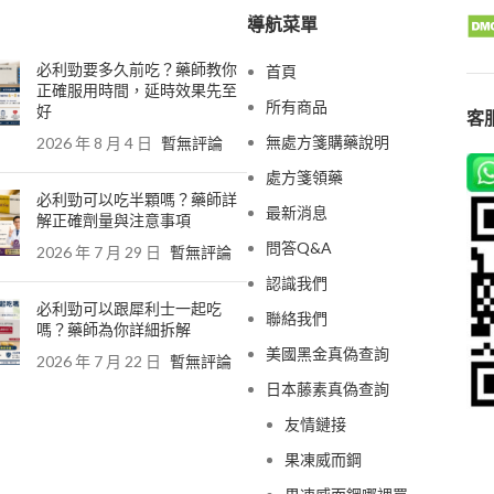
導航菜單
必利勁要多久前吃？藥師教你
首頁
正確服用時間，延時效果先至
所有商品
好
客服
無處方箋購藥說明
2026 年 8 月 4 日
暫無評論
處方箋領藥
必利勁可以吃半顆嗎？藥師詳
最新消息
解正確劑量與注意事項
問答Q&A
2026 年 7 月 29 日
暫無評論
認識我們
必利勁可以跟犀利士一起吃
聯絡我們
嗎？藥師為你詳細拆解
美國黑金真偽查詢
2026 年 7 月 22 日
暫無評論
日本藤素真偽查詢
友情鏈接
果凍威而鋼