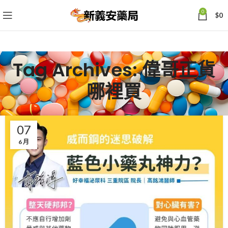
0
$
0
Tag Archives: 偉哥正貨
哪裡買
07
6 月