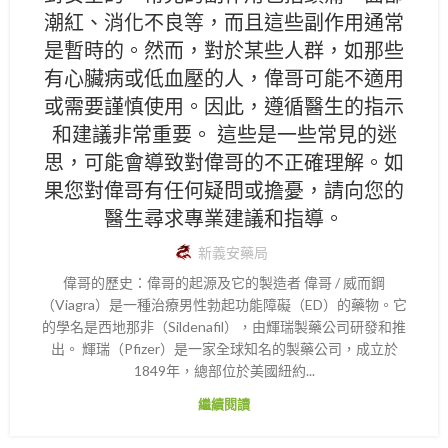
潮紅、消化不良等，而且這些副作用通常
是暫時的。然而，對於某些人群，如那些
有心臟病或低血壓的人，偉哥可能不適用
或需要謹慎使用。因此，遵循醫生的指示
和建議非常重要。 這些是一些常見的迷
思，可能會導致對偉哥的不正確理解。如
果您對偉哥有任何疑問或擔憂，請向您的
醫生尋求專業建議和指導。
新義安藥局
偉哥的歷史：偉哥的起源及它的製造者 偉哥 / 威而鋼
（Viagra）是一種治療男性勃起功能障礙（ED）的藥物。它
的學名是西地那非（Sildenafil），由輝瑞製藥公司研發和推
出。 輝瑞（Pfizer）是一家全球知名的製藥公司，成立於
1849年，總部位於美國紐約...
繼續閱讀