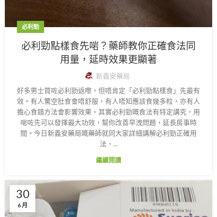
必利勁
必利勁點樣食先啱？藥師教你正確食法同
用量，延時效果更顯著
新義安藥局
好多男士買咗必利勁返嚟，但唔肯定「必利勁點樣食」先最有
效。有人驚空肚食會唔舒服，有人唔知應該食幾多粒，亦有人
擔心食錯方法會影響效果。其實必利勁嘅食法有特定講究，用
啱咗先可以發揮最大功效，幫你改善早洩問題，延長房事時
間。今日新義安藥局嘅藥師就同大家詳細講解必利勁正確用
法，...
繼續閱讀
30
6 月