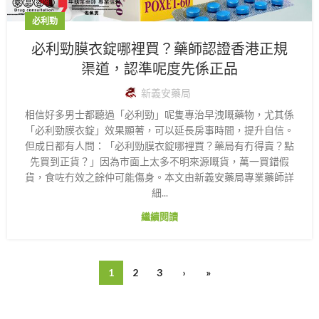
必利勁
必利勁膜衣錠哪裡買？藥師認證香港正規
渠道，認準呢度先係正品
新義安藥局
相信好多男士都聽過「必利勁」呢隻專治早洩嘅藥物，尤其係
「必利勁膜衣錠」效果顯著，可以延長房事時間，提升自信。
但成日都有人問：「必利勁膜衣錠哪裡買？藥局有冇得賣？點
先買到正貨？」因為市面上太多不明來源嘅貨，萬一買錯假
貨，食咗冇效之餘仲可能傷身。本文由新義安藥局專業藥師詳
細...
繼續閱讀
1
2
3
›
»