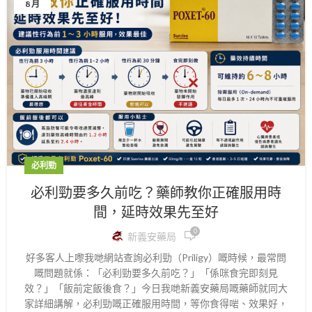
8 月
必利勁
必利勁要多久前吃？藥師教你正確服用時
間，延時效果先至好
0
新義安藥局
好多客人上嚟我哋網站查詢必利勁（Priligy）嘅時候，最常問
嘅問題就係：「必利勁要多久前吃？」「係咪食完即刻見
效？」「飯前定飯後食？」今日我哋新義安藥局嘅藥師就同大
家詳細講解，必利勁嘅正確服用時間，等你食得啱、效果好，