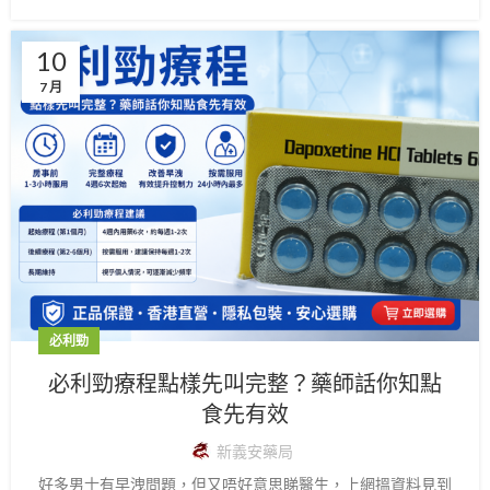
10
7 月
必利勁
必利勁療程點樣先叫完整？藥師話你知點
食先有效
新義安藥局
好多男士有早洩問題，但又唔好意思睇醫生，上網搵資料見到