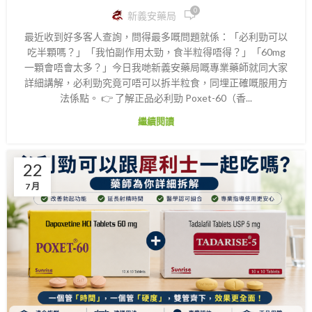
0
新義安藥局
最近收到好多客人查詢，問得最多嘅問題就係：「必利勁可以
吃半顆嗎？」「我怕副作用太勁，食半粒得唔得？」「60mg
一顆會唔會太多？」今日我哋新義安藥局嘅專業藥師就同大家
詳細講解，必利勁究竟可唔可以拆半粒食，同埋正確嘅服用方
法係點。 👉 了解正品必利勁 Poxet-60（香...
繼續閱讀
22
7 月