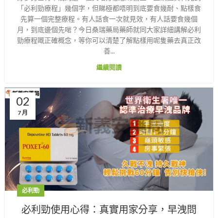
「必利勁療程」幾個字，但睇極都唔明到底要食幾耐、點樣食
先算一個完整療程。有人話食一次就見效，有人話要食幾個
月，到底邊個先啱？今日桑瑞藥局藥師就同大家詳細講解必利
勁療程嘅正確概念，等你可以清楚了解點樣用呢隻藥去真正改
善...
繼續閱讀
02
7 月
必利勁
必利勁使用心得：真實用家分享，早洩問