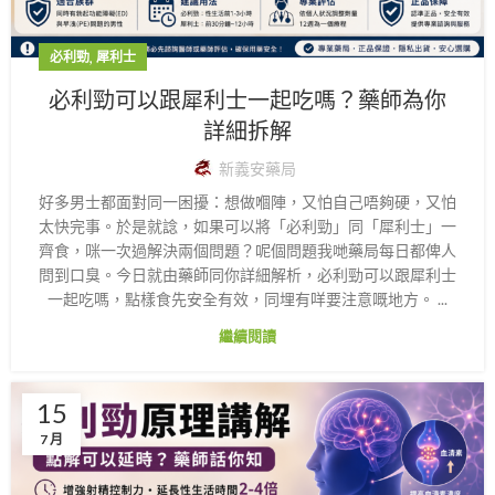
,
必利勁
犀利士
必利勁可以跟犀利士一起吃嗎？藥師為你
詳細拆解
新義安藥局
好多男士都面對同一困擾：想做嗰陣，又怕自己唔夠硬，又怕
太快完事。於是就諗，如果可以將「必利勁」同「犀利士」一
齊食，咪一次過解決兩個問題？呢個問題我哋藥局每日都俾人
問到口臭。今日就由藥師同你詳細解析，必利勁可以跟犀利士
一起吃嗎，點樣食先安全有效，同埋有咩要注意嘅地方。 ...
繼續閱讀
15
7 月