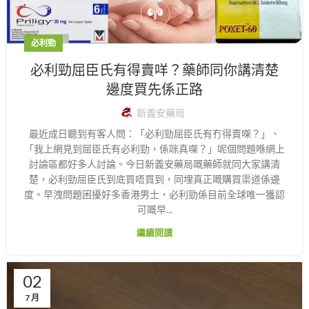
必利勁
必利勁屈臣氏有得賣咩？藥師同你講清楚
邊度買先係正路
新義安藥局
最近成日聽到有客人問：「必利勁屈臣氏有冇得賣㗎？」、
「我上網見到屈臣氏有必利勁，係咪真㗎？」呢個問題喺網上
討論區都好多人討論。今日新義安藥局嘅藥師就同大家講清
楚，必利勁屈臣氏到底買唔買到，同埋真正嘅購買渠道係邊
度。早洩問題困擾好多香港男士，必利勁係目前全球唯一獲認
可嘅早...
繼續閱讀
02
7 月