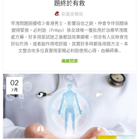
題終於有救
新義安藥局
早洩問題困擾唔少香港男士，影響自信之餘，仲會令伴侶關係
變得緊張。必利勁（Priligy）係全球唯一獲批用於治療早洩嘅
處方藥，好多用家試過之後都話效果顯著。但亦有人反映食完
好似冇用，或者副作用唔舒服，其實好多時都係用錯方法。本
文整合咗多位真實用家嘅必利勁使用心得，由藥師專...
繼續閱讀
02
7 月