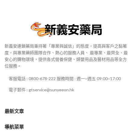
新義安連鎖藥局秉持著「專業與誠信」的態度，提高與客戶之黏著
度，與專業藥師團隊合作、熱心的服務人員、 最專業、最齊全、最
安心的購物環境，提供各式營養保健、婦嬰用品及醫材用品等全方
位服務。
客服電話 : 0800-678-222 服務時間 : 週一~週五 09:00~17:00
電子郵件 : gtservice@sunyeeon.hk
最新文章
導航菜單