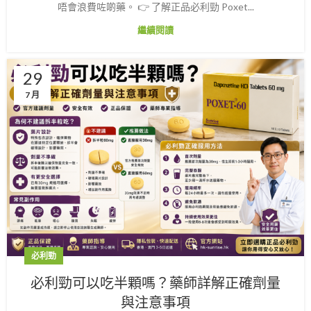
唔會浪費咗啲藥。 👉 了解正品必利勁 Poxet...
繼續閱讀
29
7 月
必利勁
必利勁可以吃半顆嗎？藥師詳解正確劑量
與注意事項