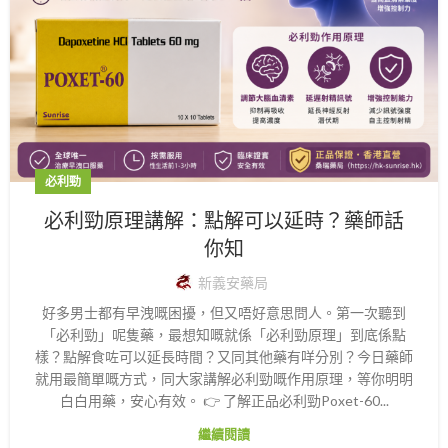
必利勁
必利勁原理講解：點解可以延時？藥師話
你知
新義安藥局
好多男士都有早洩嘅困擾，但又唔好意思問人。第一次聽到
「必利勁」呢隻藥，最想知嘅就係「必利勁原理」到底係點
樣？點解食咗可以延長時間？又同其他藥有咩分別？今日藥師
就用最簡單嘅方式，同大家講解必利勁嘅作用原理，等你明明
白白用藥，安心有效。 👉 了解正品必利勁Poxet-60...
繼續閱讀