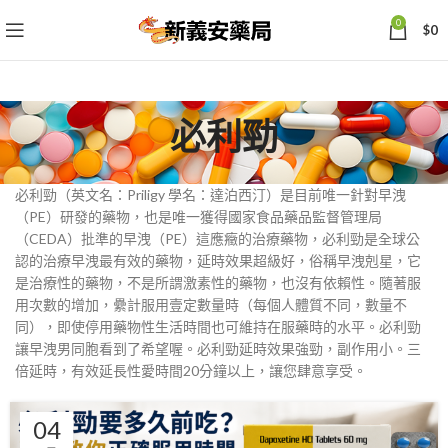
0
$
0
必利勁
必利勁（英文名：Priligy 學名：達泊西汀）是目前唯一針對早洩
（PE）研發的藥物，也是唯一獲得國家食品藥品監督管理局
（CEDA）批準的早洩（PE）這應癥的治療藥物，必利勁是全球公
認的治療早洩最有效的藥物，延時效果超級好，俗稱早洩剋星，它
是治療性的藥物，不是所謂激素性的藥物，也沒有依賴性。隨著服
用次數的增加，纍計服用壹定數量時（每個人體質不同，數量不
同），即使停用藥物性生活時間也可維持在服藥時的水平。必利勁
讓早洩男同胞看到了希望喔。必利勁延時效果強勁，副作用小。三
倍延時，有效延長性愛時間20分鐘以上，讓您肆意享受。
04