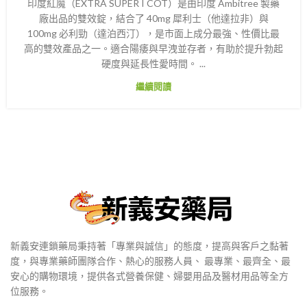
印度紅魔（EXTRA SUPER I COT）是由印度 Ambitree 製藥
廠出品的雙效錠，結合了 40mg 犀利士（他達拉非）與
100mg 必利勁（達泊西汀），是市面上成分最強、性價比最
高的雙效產品之一。適合陽痿與早洩並存者，有助於提升勃起
硬度與延長性愛時間。 ...
繼續閱讀
新義安連鎖藥局秉持著「專業與誠信」的態度，提高與客戶之黏著
度，與專業藥師團隊合作、熱心的服務人員、 最專業、最齊全、最
安心的購物環境，提供各式營養保健、婦嬰用品及醫材用品等全方
位服務。