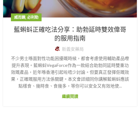
,
威而鋼
必利勁
藍蝌蚪正確吃法分享：助勃延時雙效偉哥
的服用指南
新義安藥局
不少男士喺面對性功能困擾嘅時候，都會考慮使用輔助產品嚟
提升表現。藍蝌蚪VegaForce作為一款結合助勃同延時雙重功
效嘅產品，近年喺香港引起咗唔少討論。但要真正發揮佢嘅效
果，正確嘅服用方法係關鍵。本文會詳細同你講解藍蝌蚪應該
點樣食、幾時食、食幾多，等你可以安全又有效地使...
繼續閱讀