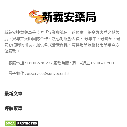
新義安連鎖藥局秉持著「專業與誠信」的態度，提高與客戶之黏著
度，與專業藥師團隊合作、熱心的服務人員、 最專業、最齊全、最
安心的購物環境，提供各式營養保健、婦嬰用品及醫材用品等全方
位服務。
客服電話 : 0800-678-222 服務時間 : 週一~週五 09:00~17:00
電子郵件 : gtservice@sunyeeon.hk
最新文章
導航菜單