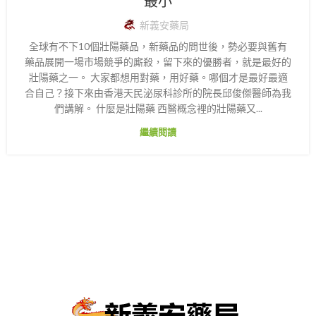
最小
新義安藥局
全球有不下10個壯陽藥品，新藥品的問世後，勢必要與舊有
藥品展開一場市場競爭的廝殺，留下來的優勝者，就是最好的
壯陽藥之一。 大家都想用對藥，用好藥。哪個才是最好最適
合自己？接下來由香港天民泌尿科診所的院長邱俊傑醫師為我
們講解。 什麼是壯陽藥 西醫概念裡的壯陽藥又...
繼續閱讀