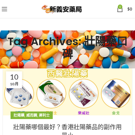
0
$
0
Tag Archives: 壯陽藥口
碑
10
10 月
,
,
壯陽藥
威而鋼
犀利士
壯陽藥哪個最好？香港壯陽藥品的副作用