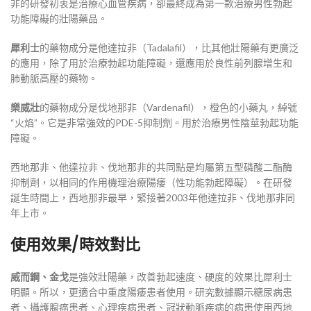
非的研發初衷是治療心血管疾病，卻最終成為第一款治療男性勃起
功能障礙的壯陽藥品。
犀利士
的藥物成分是他達拉非（Tadalafil），比其他壯陽藥有更廣泛
的應用，除了用於治療勃起功能障礙，還應用於良性前列腺增生和
肺動脈高壓的藥物。
樂威壯
的藥物成分是伐地那非（Vardenafil），橙色的小藥丸，綽號
“火焰”。它是非常強效的PDE-5抑制劑。用於治療男性陰莖勃起功能
障礙。
西地那非、他達拉非、伐地那非的共同點是均屬第五型磷酸二酯酶
抑制劑，以相同的作用機理治療陽痿（性功能勃起障礙）。在研發
誕生時間上，西地那非最早，緊接著2003年他達拉非、伐地那非同
年上市。
使用效果/時效對比
威而鋼、金戈
是強效壯陽藥，改善勃起速度、硬度的效果比犀利士
明顯。所以，更適合中重度陽痿患者使用。研究數據顯示糖尿病患
者、攝護腺癌患者、心理疾病患者、冠狀動脈疾病的病患使用西地