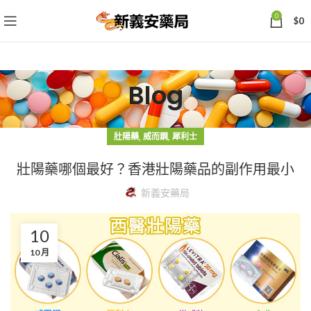
0
$
0
Blog
,
,
壯陽藥
威而鋼
犀利士
壯陽藥哪個最好？香港壯陽藥品的副作用最小
新義安藥局
10
10 月