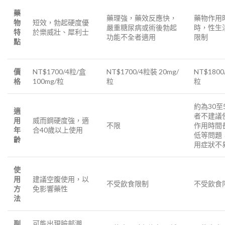
藥
藥理強，藥效反應快，
藥物作用
物
短效，勃起硬度優
嚴重糖尿病或術後勃起
時，性生
特
於樂威壯、犀利士
功能不全者適用
限制
點
價
NT$1700/4粒/盒
NT$1700/4粒裝 20mg/
NT$1800
格
100mg/粒
粒
粒
約為30至
適
者不建議
用
威而鋼硬度強，適
不限
作用時間
年
合40歲以上使用
低等問題
齡
用症狀不
使
用
建議空腹使用，以
不受飲食限制
不受飲食
方
免影響藥性
法
副
可能出現臉部潮