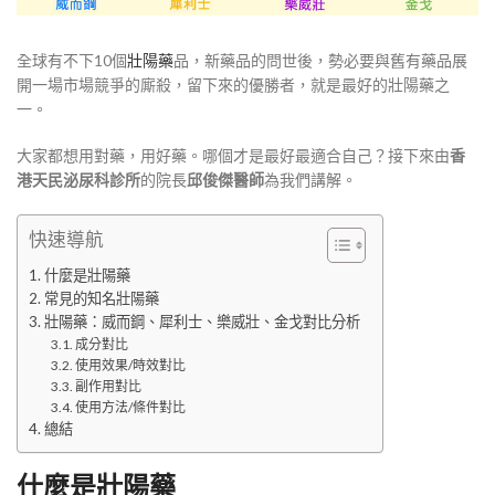
全球有不下10個
壯陽藥
品，新藥品的問世後，勢必要與舊有藥品展
開一場市場競爭的廝殺，留下來的優勝者，就是最好的壯陽藥之
一。
大家都想用對藥，用好藥。哪個才是最好最適合自己？接下來由
香
港天民泌尿科診所
的院長
邱俊傑醫師
為我們講解。
快速導航
什麼是壯陽藥
常見的知名壯陽藥
壯陽藥：威而鋼、犀利士、樂威壯、金戈對比分析
成分對比
使用效果/時效對比
副作用對比
使用方法/條件對比
總結
什麼是壯陽藥