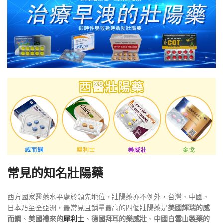
常見的知名壯陽藥
西方國家醫藥水平處於領先地位，壯陽藥亦不例外，台灣、中國、
日本乃至全亞洲，最常見且銷量最高的四個壯陽藥是
美國輝瑞的威
而鋼
、
美國禮來的
犀利士
、
德國拜耳的樂威壯
、
中國白雲山製藥的