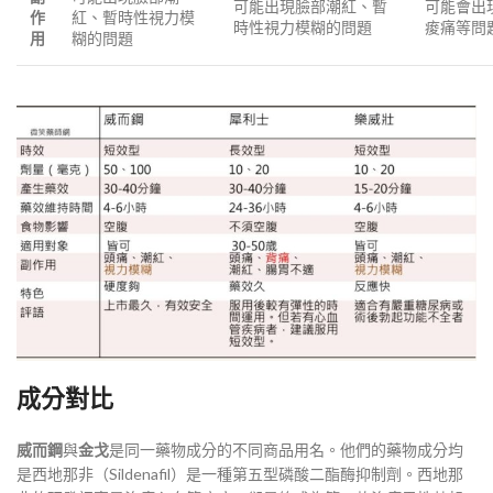
可能出現臉部潮紅、暫
可能會出
作
紅、暫時性視力模
時性視力模糊的問題
痠痛等問
用
糊的問題
成分對比
威而鋼
與
金戈
是同一藥物成分的不同商品用名。他們的藥物成分均
是西地那非（Sildenafil）是一種第五型磷酸二酯酶抑制劑。西地那