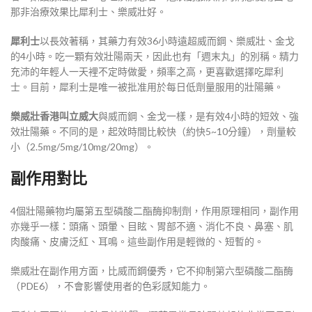
那非治療效果比犀利士、樂威壯好。
犀利士
以長效著稱，其藥力有效36小時遠超威而鋼、樂威壯、金戈
的4小時。吃一顆有效壯陽兩天，因此也有「週末丸」的別稱。精力
充沛的年輕人一天裡不定時做愛，頻率之高，更喜歡選擇吃犀利
士。目前，犀利士是唯一被批准用於每日低劑量服用的壯陽藥。
樂威壯香港叫立威大
與威而鋼、金戈一樣，是有效4小時的短效、強
效壯陽藥。不同的是，起效時間比較快（約快5~10分鐘），劑量較
小（2.5mg/5mg/10mg/20mg）。
副作用對比
4個壯陽藥物均屬第五型磷酸二酯酶抑制劑，作用原理相同，副作用
亦幾乎一樣：頭痛、頭暈、目眩、胃部不適、消化不良、鼻塞、肌
肉酸痛、皮膚泛紅、耳鳴。這些副作用是輕微的、短暫的。
樂威壯在副作用方面，比威而鋼優秀，它不抑制第六型磷酸二酯酶
（PDE6），不會影響使用者的色彩感知能力。