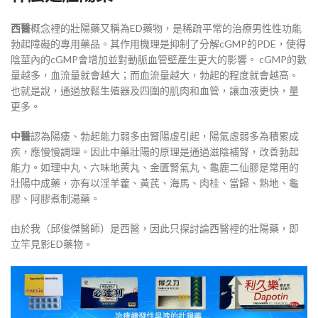
西醫
概念裡的壯陽藥又稱為ED藥物，是稀疏平常的治療男性性功能
勃起障礙的專用藥品。其作用機理是抑制了分解cGMP的PDE，使得
陰莖內的cGMP會增加並對動脈血管壁產生更大的影響。 cGMP的數
量越多，血流量就會越大；而血流量越大，勃起的程度就會越高。
也就是說，通過放鬆生殖器及四圍的肌肉和血管，讓血液更快，量
更多。
中醫
認為陽痿、勃起能力弱多由腎陽虛引起，陽氣虛弱多為積累成
疾，應慢慢調理。因此中藥壯陽的原理是通過滋陰補腎，改善勃起
能力。如理中丸、六味地黄丸、金匱腎氣丸、龜鹿二仙膠是常用的
壯陽中成藥，亦有以淫羊藿、黃芪、海馬、肉桂、當歸、熟地、龜
膠、阿膠煮制湯藥。
由於我（邱俊傑醫師）是西醫，因此只探討論西醫裡的壯陽藥，即
立竿見影ED藥物。