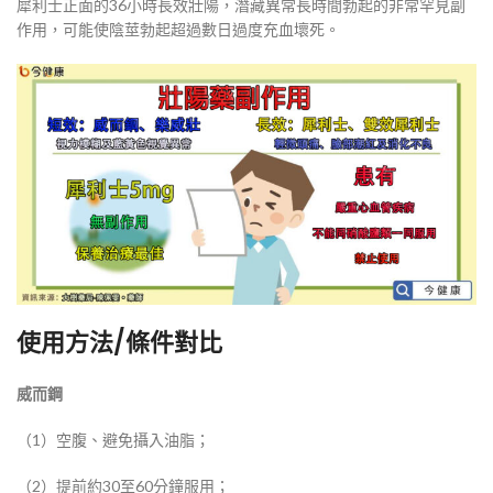
犀利士正面的36小時長效壯陽，潛藏異常長時間勃起的非常罕見副
作用，可能使陰莖勃起超過數日過度充血壞死。
使用方法/條件對比
威而鋼
（1）空腹、避免攝入油脂；
（2）提前約30至60分鐘服用；