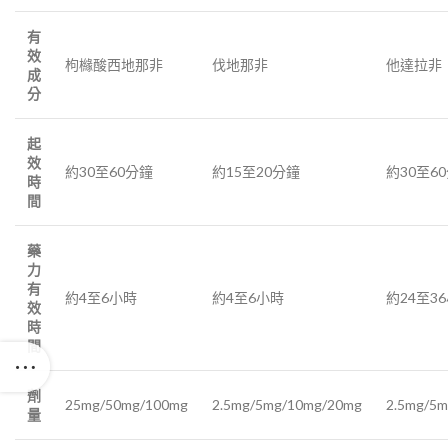
有
效
枸櫞酸西地那非
伐地那非
他達拉非
成
分
起
效
約30至60分鐘
約15至20分鐘
約30至6
時
間
藥
力
有
約4至6小時
約4至6小時
約24至3
效
時
間
劑
25mg/50mg/100mg
2.5mg/5mg/10mg/20mg
2.5mg/5
量