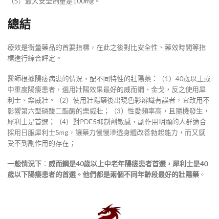
（5）最大安全劑量是100mg。
總結
療效是衡量藥品的首要指標，在此之後對比安全性、藥效時間等指
標進行綜合評定。
醫師根據陽痿病患的情況，配不同特性的壯陽藥：（1）40歲以上或
中重度陽痿患者，選用壯陽效果最好的威而鋼、金戈，反之使用犀
利士、樂威壯。（2）使用壯陽藥後出現色彩辨識有誤者，宜改用不
影響第六型磷酸二酯酶的樂威壯；（3）性愛頻率高，且隨機發生，
犀利士是首選；（4）對PDE5抑制劑敏感，副作用明顯的人群適合
採用日服犀利士5mg，讓藥力慢慢滲透身體改善勃起能力，而又感
受不到副作用的存在；
一般情況下
：
威而鋼是40歲以上中老年陽痿患者首選，犀利士是40
歲以下陽痿患者的首選。他們都是兩個不同年齡段最好的壯陽藥
。