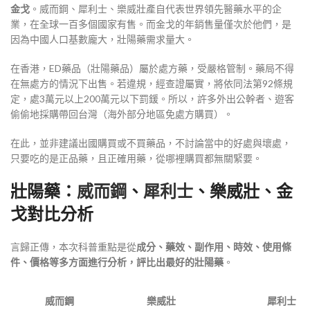
金戈
。威而鋼、犀利士、樂威壯產自代表世界領先醫藥水平的企
業，在全球一百多個國家有售。而金戈的年銷售量僅次於他們，是
因為中國人口基數龐大，壯陽藥需求量大。
在香港，ED藥品（壯陽藥品）屬於處方藥，受嚴格管制。藥局不得
在無處方的情況下出售。若違規，經查證屬實，將依同法第92條規
定，處3萬元以上200萬元以下罰鍰。所以，許多外出公幹者、遊客
偷偷地採購帶回台灣（海外部分地區免處方購買）。
在此，並非建議出國購買或不買藥品，不討論當中的好處與壞處，
只要吃的是正品藥，且正確用藥，從哪裡購買都無關緊要。
壯陽藥：
威而鋼
、
犀利士
、樂威壯、金
戈對比分析
言歸正傳，本次科普重點是從
成分、藥效、副作用、時效、使用條
件、價格等多方面進行分析，評比出最好的壯陽藥
。
威而鋼
樂威壯
犀利士