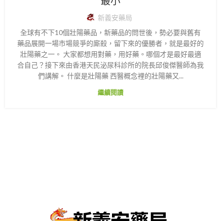
最小
新義安藥局
全球有不下10個壯陽藥品，新藥品的問世後，勢必要與舊有
藥品展開一場市場競爭的廝殺，留下來的優勝者，就是最好的
壯陽藥之一。 大家都想用對藥，用好藥。哪個才是最好最適
合自己？接下來由香港天民泌尿科診所的院長邱俊傑醫師為我
們講解。 什麼是壯陽藥 西醫概念裡的壯陽藥又...
繼續閱讀