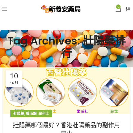
0
$
0
Tag Archives: 壯陽藥排
行
10
10 月
,
,
壯陽藥
威而鋼
犀利士
壯陽藥哪個最好？香港壯陽藥品的副作用