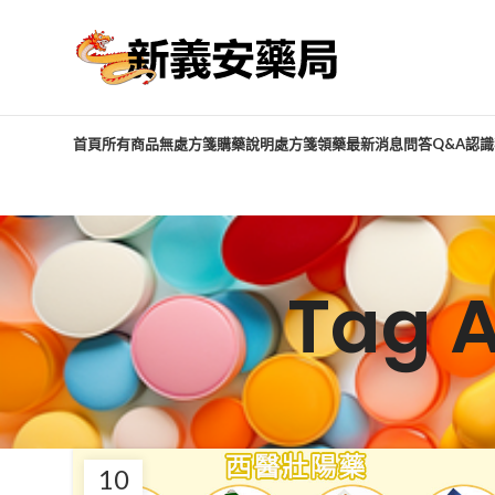
首頁
所有商品
無處方箋購藥說明
處方箋領藥
最新消息
問答Q&A
認識
Tag 
10