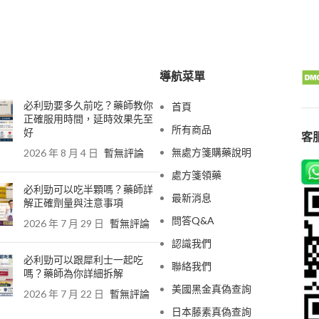
導航菜單
必利勁要多久前吃？藥師教你
首頁
正確服用時間，延時效果先至
所有商品
好
客服
無處方箋購藥說明
2026 年 8 月 4 日
暫無評論
處方箋領藥
必利勁可以吃半顆嗎？藥師詳
最新消息
解正確劑量與注意事項
問答Q&A
2026 年 7 月 29 日
暫無評論
認識我們
必利勁可以跟犀利士一起吃
聯絡我們
嗎？藥師為你詳細拆解
美國黑金真偽查詢
2026 年 7 月 22 日
暫無評論
日本藤素真偽查詢