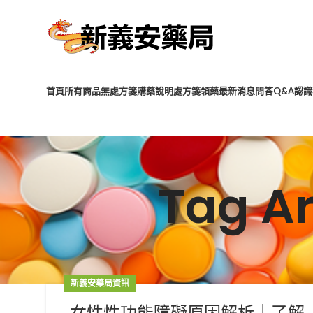
首頁
所有商品
無處方箋購藥說明
處方箋領藥
最新消息
問答Q&A
認識
Tag 
新義安藥局資訊
女性性功能障礙原因解析｜了解