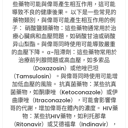
些藥物可能與偉哥產生相互作用，這可能
導致不良的健康後果。 以下是一些常見的
藥物類別，與偉哥可能產生相互作用的例
子： 硝酸鹽類藥物：這些藥物通常用於治
療心臟病和血壓問題，如硝酸甘油或硝酸
异山梨酯。與偉哥同時使用可能導致嚴重
的血壓下降。 α-阻滯劑：這些藥物常用於
治療前列腺問題或高血壓，如多索品
（Doxazosin）或他唑巴坦
（Tamsulosin）。與偉哥同時使用可能增
加低血壓的風險。 抗真菌藥物：某些抗真
菌藥物，如酮康唑（Ketoconazole）或伊
曲康唑（Itraconazole），可能會影響偉
哥的代謝，增加偉哥在體內的濃度。 HIV藥
物：某些抗HIV藥物，如利托那韋
（Ritonavir）或艾德福韋（Indinavir），