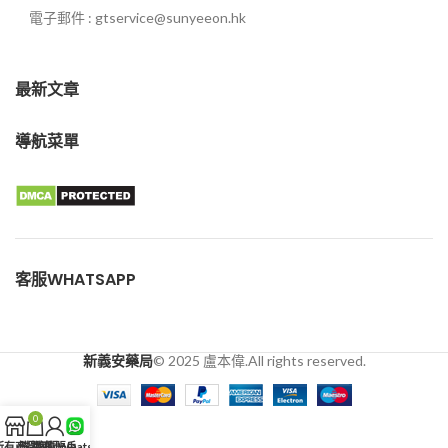
電子郵件 : gtservice@sunyeeon.hk
最新文章
導航菜單
客服WHATSAPP
新義安藥局
© 2025 盧本偉.All rights reserved.
0
所有商品
購物車
我的賬戶
客服WhatsApp