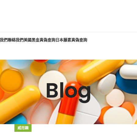
我們
聯絡我們
美國黑金真偽查詢
日本藤素真偽查詢
Blog
威而鋼