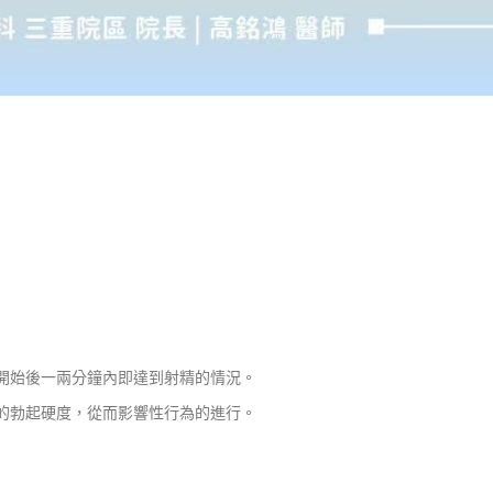
開始後一兩分鐘內即達到射精的情況。
的勃起硬度，從而影響性行為的進行。