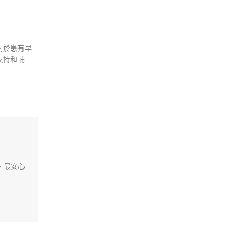
對於患有早
支持和輔
、最安心