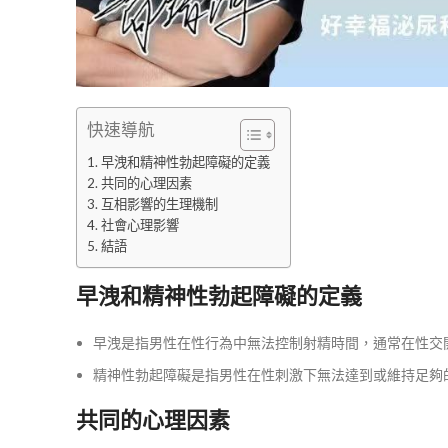
快速導航
早洩和精神性勃起障礙的定義
共同的心理因素
互相影響的生理機制
社會心理影響
結語
早洩和精神性勃起障礙的定義
早洩是指男性在性行為中無法控制射精時間，通常在性交
精神性勃起障礙是指男性在性刺激下無法達到或維持足夠
共同的心理因素