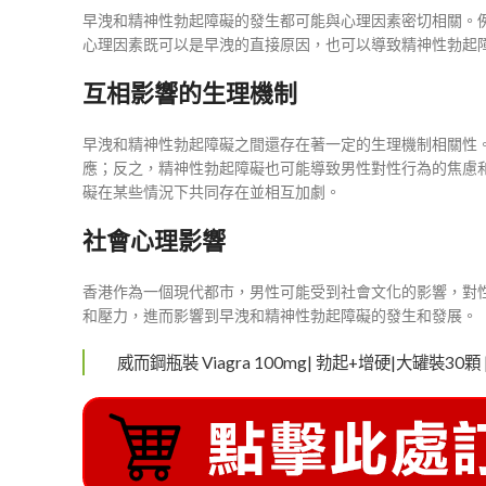
早洩和精神性勃起障礙的發生都可能與心理因素密切相關。
心理因素既可以是早洩的直接原因，也可以導致精神性勃起
互相影響的生理機制
早洩和精神性勃起障礙之間還存在著一定的生理機制相關性
應；反之，精神性勃起障礙也可能導致男性對性行為的焦慮
礙在某些情況下共同存在並相互加劇。
社會心理影響
香港作為一個現代都市，男性可能受到社會文化的影響，對
和壓力，進而影響到早洩和精神性勃起障礙的發生和發展。
威而鋼瓶裝 Viagra 100mg| 勃起+增硬|大罐裝30顆