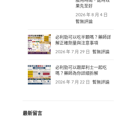
服用時間，延時效
果先至好
2026 年 8 月 4 日
暫無評論
必利勁可以吃半顆嗎？藥師詳
解正確劑量與注意事項
2026 年 7 月 29 日
暫無評論
必利勁可以跟犀利士一起吃
嗎？藥師為你詳細拆解
2026 年 7 月 22 日
暫無評論
最新留言