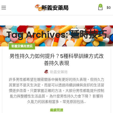
0
$
0
Tag Archives: 延時技巧
新義安藥局資訊
男性持久力如何提升？5種科學訓練方式改
善持久表現
新義安藥局
許多男性都希望在親密關係中擁有更好的持久表現，但持久力
其實並不是天生決定，而是可以透過持續訓練與良好的生活習
慣逐步改善。只要掌握正確的方法，大部分男性都能提升控制
能力與整體性生活品質。 為什麼男性持久力會下降？ 影響持
久能力的因素相當多，常見原因包括...
繼續閱讀