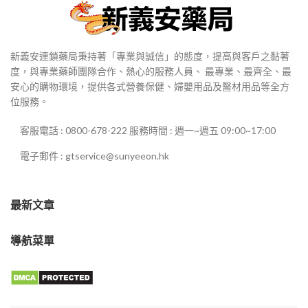
新義安連鎖藥局秉持著「專業與誠信」的態度，提高與客戶之黏著
度，與專業藥師團隊合作、熱心的服務人員、 最專業、最齊全、最
安心的購物環境，提供各式營養保健、婦嬰用品及醫材用品等全方
位服務。
客服電話 : 0800-678-222 服務時間 : 週一~週五 09:00~17:00
電子郵件 : gtservice@sunyeeon.hk
最新文章
導航菜單