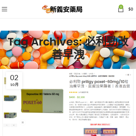
0
$
0
Tag Archives: 必利勁改
善早洩
02
10 月