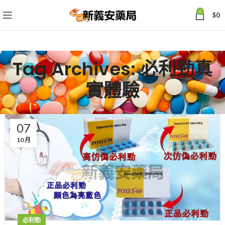
0
$
0
Tag Archives: 必利勁真
實體驗
07
10 月
必利勁