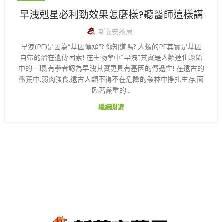
早洩剋星必利勁效果怎麼樣?聽醫師這樣講
新義安藥局
早洩(PE)是因為“基因傳承”? 你知道嗎? 人類的PE其實是基因
自帶的潛在遺傳因素! 在生物學中“早洩”其實是人類進化環節
中的一環,有學者認為早洩其實更具有基因的傳遞性! 在遠古的
蠻荒中,弱肉強食,遠古人類不得不在危險的叢林中掙扎生存,面
臨著嚴重的...
繼續閱讀