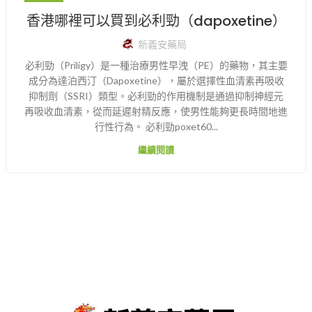
香港哪裡可以買到必利勁（dapoxetine）
新義安藥局
必利勁（Priligy）是一種治療男性早洩（PE）的藥物，其主要
成分為達泊西汀（Dapoxetine），屬於選擇性血清素再吸收
抑制劑（SSRI）類型。必利勁的作用機制是通過抑制神經元
再吸收血清素，從而延遲射精反應，使男性能夠更長時間地進
行性行為。 必利勁poxet60...
繼續閱讀