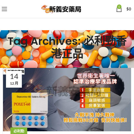
0
$
0
Tag Archives: 必利勁香
港正品
14
12 月
必利勁