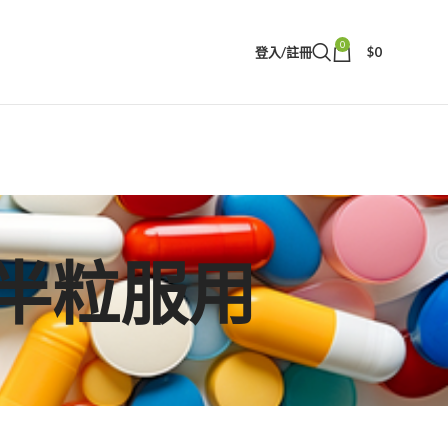
0
登入/註冊
$
0
利吉半粒服用