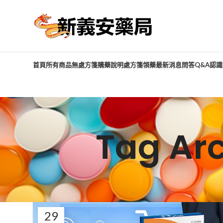
首頁
所有商品
無處方箋購藥說明
處方箋領藥
最新消息
問答Q&A
認識
Tag A
29