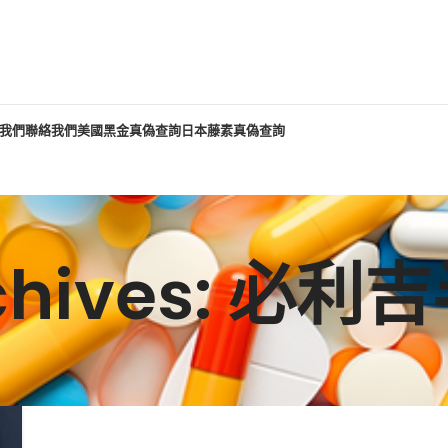
我們
聯絡我們
美國黑金真偽查詢
日本藤素真偽查詢
rchives: 必