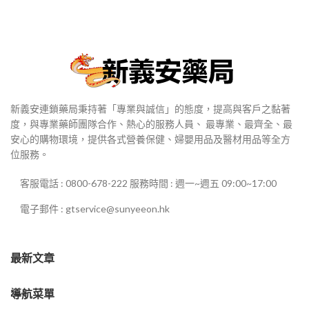
新義安連鎖藥局秉持著「專業與誠信」的態度，提高與客戶之黏著
度，與專業藥師團隊合作、熱心的服務人員、 最專業、最齊全、最
安心的購物環境，提供各式營養保健、婦嬰用品及醫材用品等全方
位服務。
客服電話 : 0800-678-222 服務時間 : 週一~週五 09:00~17:00
電子郵件 : gtservice@sunyeeon.hk
最新文章
導航菜單