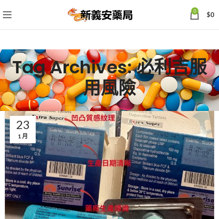
0
$
0
Tag Archives: 必利吉服
用風險
23
1 月