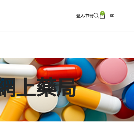
0
登入/註冊
$
0
利吉網上藥局