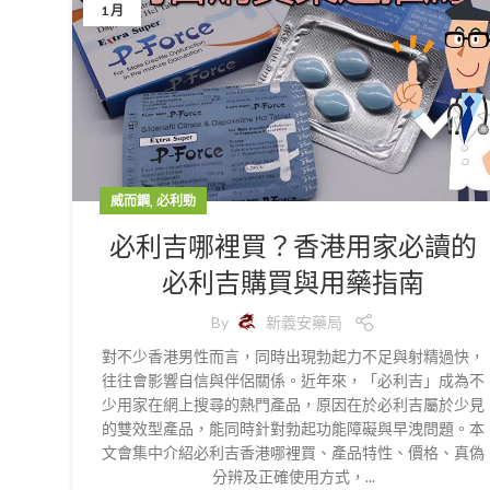
1 月
,
威而鋼
必利勁
必利吉哪裡買？香港用家必讀的
必利吉購買與用藥指南
By
新義安藥局
對不少香港男性而言，同時出現勃起力不足與射精過快，
往往會影響自信與伴侶關係。近年來，「必利吉」成為不
少用家在網上搜尋的熱門產品，原因在於必利吉屬於少見
的雙效型產品，能同時針對勃起功能障礙與早洩問題。本
文會集中介紹必利吉香港哪裡買、產品特性、價格、真偽
分辨及正確使用方式，...