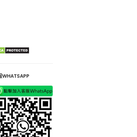
WHATSAPP