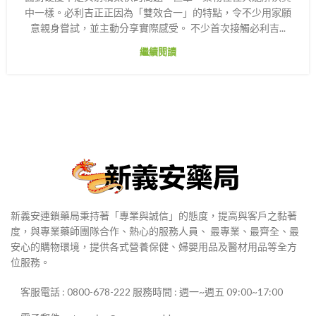
中一樣。必利吉正正因為「雙效合一」的特點，令不少用家願
意親身嘗試，並主動分享實際感受。 不少首次接觸必利吉...
繼續閱讀
新義安連鎖藥局秉持著「專業與誠信」的態度，提高與客戶之黏著
度，與專業藥師團隊合作、熱心的服務人員、 最專業、最齊全、最
安心的購物環境，提供各式營養保健、婦嬰用品及醫材用品等全方
位服務。
客服電話 : 0800-678-222 服務時間 : 週一~週五 09:00~17:00