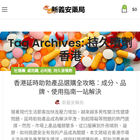
0
$
0
Tag Archives: 持久噴劑
香港
,
,
,
壯陽藥
威而鋼
必利勁
持久液噴劑
香港延時助勃產品選購全攻略：成分、品
牌、使用指南一站解決
新義安藥局
隨著現代生活節奏加快及壓力增加，越來越多男性關注性健康
問題，延時助勃產品成為解決早洩、勃起障礙等問題的熱門選
擇。然而，市場上產品種類繁多，從口服藥到外用噴劑、凝
膠，如何挑選安全有效的产品成為關鍵。本文將結合香港市場
主流品牌及專業醫生建議，提供科學選購指南，幫助消費者做