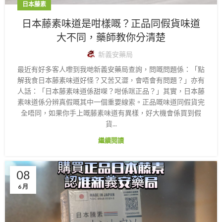
日本藤素
日本藤素味道是咁樣嘅？正品同假貨味道
大不同，藥師教你分清楚
新義安藥局
最近有好多客人嚟到我哋新義安藥局查詢，問嘅問題係：「點
解我食日本藤素味道好怪？又苦又澀，會唔會有問題？」亦有
人話：「日本藤素味道係甜㗎？咁係咪正品？」其實，日本藤
素味道係分辨真假嘅其中一個重要線索。正品嘅味道同假貨完
全唔同，如果你手上嘅藤素味道有異樣，好大機會係買到假
貨...
繼續閱讀
08
6 月