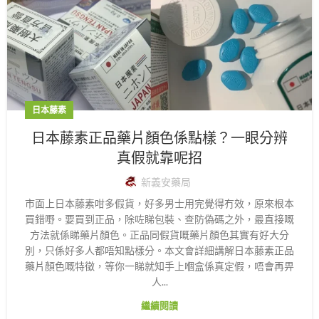
日本藤素
日本藤素正品藥片顏色係點樣？一眼分辨
真假就靠呢招
新義安藥局
市面上日本藤素咁多假貨，好多男士用完覺得冇效，原來根本
買錯嘢。要買到正品，除咗睇包裝、查防偽碼之外，最直接嘅
方法就係睇藥片顏色。正品同假貨嘅藥片顏色其實有好大分
別，只係好多人都唔知點樣分。本文會詳細講解日本藤素正品
藥片顏色嘅特徵，等你一睇就知手上嗰盒係真定假，唔會再畀
人...
繼續閱讀