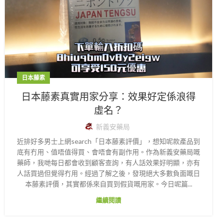
日本藤素
日本藤素真實用家分享：效果好定係浪得
虛名？
新義安藥局
近排好多男士上網search「日本藤素評價」，想知呢款產品到
底有冇用、值唔值得買、會唔會有副作用。作為新義安藥局嘅
藥師，我哋每日都會收到顧客查詢，有人話效果好明顯，亦有
人話買過但覺得冇用。經過了解之後，發現絕大多數負面嘅日
本藤素評價，其實都係來自買到假貨嘅用家。今日呢篇...
繼續閱讀