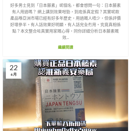
好多男士見到「日本藤素」呢個名，都會想問一句：日本藤素
有人用過嗎？ 網上講到效果咁勁，到底係真定假？其實呢款
產品喺亞洲市場已經有好多年歷史，用過嘅人唔少，但係評價
好壞參半。有人話效果好明顯，有人話完全冇用。究竟真相係
點？本文整合咗真實用家嘅心得，同你詳細分析日本藤素嘅
效...
繼續閱讀
22
6 月