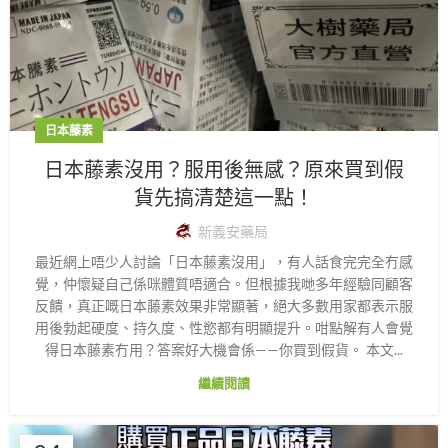
日本藤素
日本藤素沒用？服用後無感？原來買到假
貨先搞清楚這一點！
新義安藥局
最近網上唔少人討論「日本藤素沒用」，有人話食完完全冇感
覺，仲懷疑自己係咪體質唔適合。但根據我哋多年經驗同顧客
反饋，真正嘅日本藤素效果非常顯著，絕大多數用家都表示服
用後勃起硬度、持久度、性慾都有明顯提升。咁點解有人會覺
得日本藤素冇用？答案好大機會係——你買到假貨。 本文...
繼續閱讀