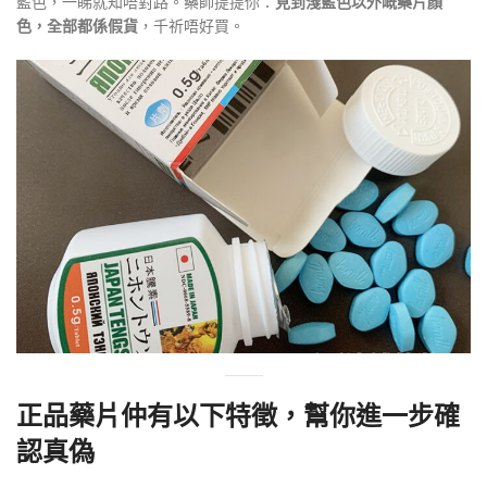
藍色，一睇就知唔對路。藥師提提你：
見到淺藍色以外嘅藥片顏
色，全部都係假貨
，千祈唔好買
。
正品藥片仲有以下特徵，幫你進一步確
認真偽