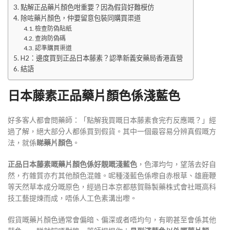
點解正品藥片顏色咁重要？因為假貨好難模仿
除咗藥片顏色，仲要留意包裝同購買渠道
檢查防偽貼紙
查詢防偽碼
認準購買渠道
H2：邊度買到正品日本藤素？認準新義安藥局香港直營
結語
日本藤素正品藥片顏色係淺藍色
好多客人都會問藥師：「點解我買嘅日本藤素食完冇反應嘅？」經
過了解，絕大部分人都係買到假貨。其中一個最容易分辨真假嘅方
法，就係
睇藥片顏色
。
正品日本藤素嘅藥片顏色係好靚嘅淺藍色
，色澤均勻，望落去好自
然，冇雜質亦冇其他顏色混雜
。呢種淺藍色係嚟自赤根草、雄鹿鞭
等天然草本成分嘅原色，經過日本京都慈賀縣製藥株式會社嘅高科
技工藝提煉而成，唔係人工色素溝出嚟
。
假貨嘅藥片顏色通常會偏暗、偏深或者唔均勻，有啲甚至會係其他