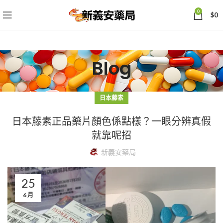
0
$
0
Blog
日本藤素
日本藤素正品藥片顏色係點樣？一眼分辨真假
就靠呢招
新義安藥局
25
6 月