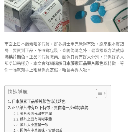
市面上日本藤素咁多假貨，好多男士用完覺得冇效，原來根本買錯
嘢。要買到正品，除咗睇包裝、查防偽碼之外，最直接嘅方法就係
睇藥片顏色
。正品同假貨嘅藥片顏色其實有好大分別，只係好多人
都唔知點樣分。本文會詳細講解
日本藤素正品藥片顏色
嘅特徵，等
你一睇就知手上嗰盒係真定假，唔會再畀人呃。
快速導航
日本藤素正品藥片顏色係淺藍色
正品藥片仲有以下特徵，幫你進一步確認真偽
藥片表面光滑有光澤
藥片上面有清晰字體
藥片大小重量一致
聞落有中草藥味，食落微苦