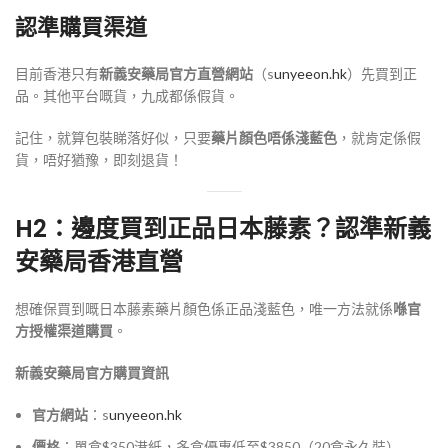
認準購買渠道
目前香港只有
新義安藥局官方直營網站
（s
unyeeon.hk
）先買到正
品。其他平台嘅貨，九成都係假貨。
記住，就算包裝睇落好似，只要
藥片顏色唔係淺藍色
，就肯定係假
貨，唔好猶豫，即刻退貨！
H2：邊度買到正品日本藤素？認準
新義
安
藥局香港直營
想確保買到嘅日本藤素藥片顏色係正品淺藍色，唯一方法就係
喺官
方授權渠道購買
。
新義安藥局官方購買資訊
官方網站
：s
unyeeon.
hk
價格
：單盒$350港紙，多盒優惠低至$3850（20盒永久裝）