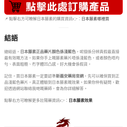
📌 點擊右方可瞭解日本藤素的購買資訊👉：
日本藤素哪裡買
結語
總結返，
日本藤素正品藥片顏色係淺藍色
，呢個係分辨真假最直接
最有效嘅方法。如果你手上嘅藤素藥片唔係淺藍色，或者顏色唔均
勻、表面粗糙、冇字體凹凸感，好大機會係假貨。
記住，買日本藤素一定要認準
新義安藥局官網
，先可以確保買到正
品淺藍色藥片，真正體驗到日本藤素嘅效果。如果你仲有疑問，歡
迎透過網站聯絡我哋嘅藥師，會為你詳細解答。
點擊右方可瞭解更多壯陽藥資訊👉：
日本藤素效果