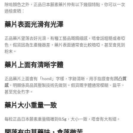
除咗顏色之外，正品日本藤素藥片仲有以下幾個特點，你可以一次
過檢查晒：
藥片表面光滑有光澤
正品藥片望落去好光滑，有種工藝品嘅精細感，唔會話粗糙或者啞
色。假貨因為生產機器差，藥片表面通常會比較暗啞，甚至會見到
粉末
。
藥片上面有清晰字體
正品藥片上面會有「homll」字樣，字跡清晰，用手指摸會有
凹凸質
感
，明顯係高品質壓製技術先做到
。假貨嘅字體通常模糊、扁平，
甚至完全冇字。
藥片大小重量一致
每粒正品日本藤素重量精確到
0.5g
，大小一致，唔會有大有細
。
聞落有中草藥味，食落微苦