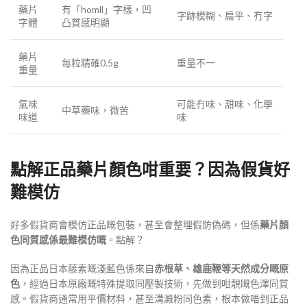
藥片
有「homll」字樣，凹
字跡模糊、扁平、冇字
字體
凸質感明顯
藥片
每粒精確0.5g
重量不一
重量
氣味
可能冇味、甜味、化學
中草藥味，微苦
味道
味
點解正品藥片顏色咁重要？因為假貨好
難模仿
好多假貨商會模仿正品嘅包裝，甚至會整埋假防偽碼，但係
藥片顏
色同質感係最難模仿嘅
。點解？
因為正品日本藤素嘅淺藍色係來自
赤根草、雄鹿鞭等天然成分嘅原
色
，經過日本原廠嘅特殊提取同壓製技術，先做到咁靚嘅色澤同質
感
。假貨商通常用平價材料，甚至溝澱粉同色素，根本做唔到正品