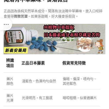
正品因為係純天然草本成分，聞落有淡淡嘅中草藥味，放入口咬碎
會覺得
微微苦澀
。如果係甜嘅，好大機會係假貨
。
辨識
正品日本藤素
假貨常見特徵
項目
藥片
偏暗、偏深、唔均勻、
淺藍色，色澤均勻自然
顏色
其他藍色
藥片
光滑明亮，有工藝感
暗啞粗糙，似普通藥片
光澤