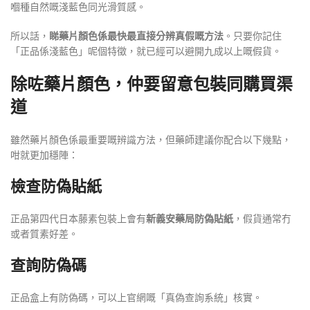
嗰種自然嘅淺藍色同光滑質感。
所以話，
睇藥片顏色係最快最直接分辨真假嘅方法
。只要你記住
「正品係淺藍色」呢個特徵，就已經可以避開九成以上嘅假貨。
除咗藥片顏色，仲要留意包裝同購買渠
道
雖然藥片顏色係最重要嘅辨識方法，但藥師建議你配合以下幾點，
咁就更加穩陣：
檢查防偽貼紙
正品第四代日本藤素包裝上會有
新義安
藥局防偽貼紙
，假貨通常冇
或者質素好差。
查詢防偽碼
正品盒上有防偽碼，可以上官網嘅「真偽查詢系統」核實。