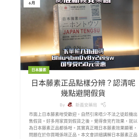
6 月
日本藤素
日本藤素正品點樣分辨？認清呢
幾點避開假貨
By
新義安藥局
市面上日本藤素咁受歡迎，自然引來唔少不法之徒趁機出
售假貨。好多用家買到假貨之後，覺得食完冇效果，就以
為日本藤素正品都係咁。其實真正嘅日本藤素效果顯著，
問題在於你買嘅係咪正品。本文會詳細講解日本藤素正品