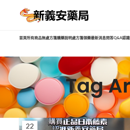
首頁
所有商品
無處方箋購藥說明
處方箋領藥
最新消息
問答Q&A
認識
Tag 
22