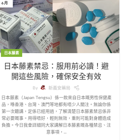
6 月
日本藤素
日本藤素禁忌：服用前必讀！避
開這些風險，確保安全有效
By
新義安藥局
日本藤素（Japan Tengsu）係一款來自日本嘅男性保健產
品，喺香港、台灣、澳門等地都有唔少人關注。無論你係
第一次聽講，定係已經用過，了解清楚日本藤素禁忌係非
常必要嘅事。用得唔好，輕則無效，重則可能對身體造成
負擔。今日我會詳細同大家講解日本藤素嘅各種禁忌、注
意事項，...