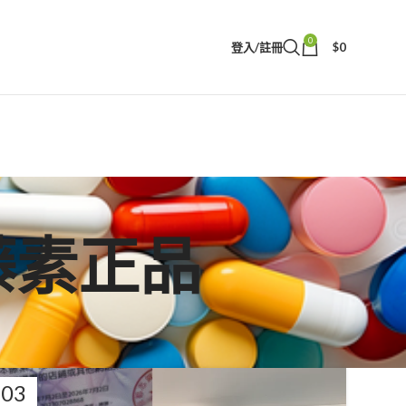
0
登入/註冊
$
0
本藤素正品
03