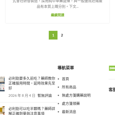
式會社研發製造，採用純中草藥提煉，與一般速效壯陽產
品有本質上嘅分別。下文...
繼續閱讀
1
2
導航菜單
必利勁要多久前吃？藥師教你
首頁
正確服用時間，延時效果先至
所有商品
好
客服
無處方箋購藥說明
2026 年 8 月 4 日
暫無評論
處方箋領藥
必利勁可以吃半顆嗎？藥師詳
最新消息
解正確劑量與注意事項