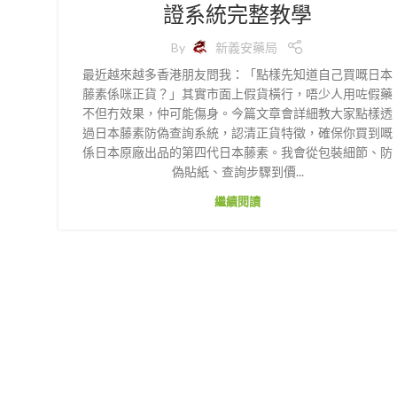
證系統完整教學
By
新義安藥局
最近越來越多香港朋友問我：「點樣先知道自己買嘅日本
藤素係咪正貨？」其實市面上假貨橫行，唔少人用咗假藥
不但冇效果，仲可能傷身。今篇文章會詳細教大家點樣透
過日本藤素防偽查詢系統，認清正貨特徵，確保你買到嘅
係日本原廠出品的第四代日本藤素。我會從包裝細節、防
偽貼紙、查詢步驟到價...
繼續閱讀