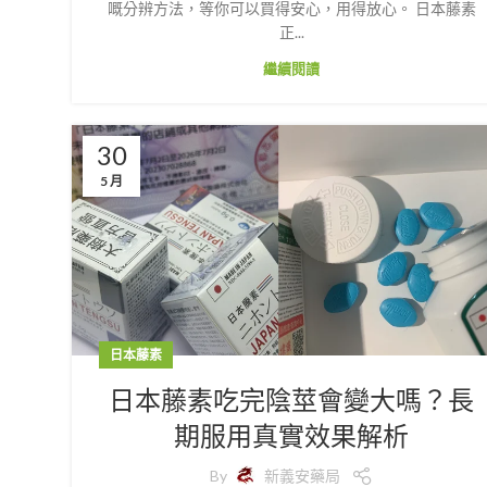
嘅分辨方法，等你可以買得安心，用得放心。 日本藤素
正...
繼續閱讀
30
5 月
日本藤素
日本藤素吃完陰莖會變大嗎？長
期服用真實效果解析
By
新義安藥局