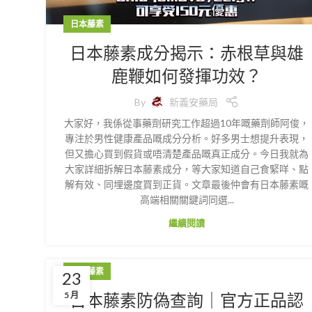
日本藤素
日本藤素成分揭示：赤根草與雄
鹿鞭如何發揮功效？
By
新義安藥局
大家好，我係從事藥劑研究工作超過10年嘅藥劑師阿俊，
專注於男性健康產品嘅成分分析。好多男士想提升表現，
但又擔心買到假貨或唔清楚產品嘅真正成分。今日我就為
大家詳細拆解日本藤素成分，等大家知道自己食緊咩、點
解有效、同埋邊度買到正貨。文章最後仲會有日本藤素嘅
高端相關關鍵詞同選...
繼續閱讀
日本藤素
23
日本藤素防偽查詢｜官方正品認
5 月